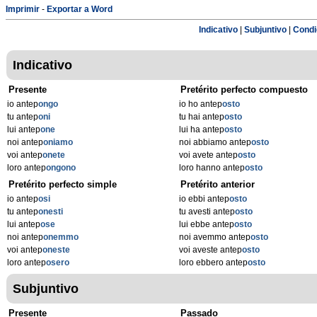
Imprimir
-
Exportar a Word
Indicativo
|
Subjuntivo
|
Condi
Indicativo
Presente
Pretérito perfecto compuesto
io antep
ongo
io ho antep
osto
tu antep
oni
tu hai antep
osto
lui antep
one
lui ha antep
osto
noi antep
oniamo
noi abbiamo antep
osto
voi antep
onete
voi avete antep
osto
loro antep
ongono
loro hanno antep
osto
Pretérito perfecto simple
Pretérito anterior
io antep
osi
io ebbi antep
osto
tu antep
onesti
tu avesti antep
osto
lui antep
ose
lui ebbe antep
osto
noi antep
onemmo
noi avemmo antep
osto
voi antep
oneste
voi aveste antep
osto
loro antep
osero
loro ebbero antep
osto
Subjuntivo
Presente
Passado