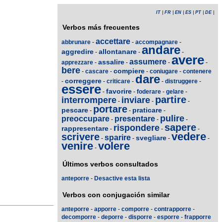
IT
|
FR
|
EN
|
ES
|
PT
|
DE
|
Verbos más frecuentes
accettare
abbrunare
-
-
accompagnare
-
andare
aggredire
allontanare
-
-
-
avere
assumere
assalire
apprezzare
-
-
-
-
bere
compiere
-
cascare
-
-
coniugare
-
contenere
dare
correggere
-
-
criticare
-
-
distruggere
-
essere
favorire
-
-
foderare
-
gelare
-
partire
interrompere
inviare
-
-
-
portare
pescare
praticare
-
-
-
pulire
preoccupare
presentare
-
-
-
sapere
rispondere
rappresentare
-
-
-
vedere
scrivere
sparire
svegliare
-
-
-
-
venire
volere
-
Últimos verbos consultados
anteporre
-
Desactive esta lista
Verbos con conjugación similar
anteporre
-
apporre
-
comporre
-
contrapporre
-
decomporre
-
deporre
-
disporre
-
esporre
-
frapporre