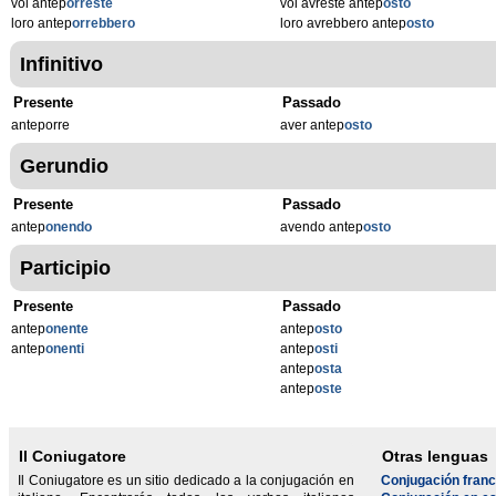
voi antep
orreste
voi avreste antep
osto
loro antep
orrebbero
loro avrebbero antep
osto
Infinitivo
Presente
Passado
anteporre
aver antep
osto
Gerundio
Presente
Passado
antep
onendo
avendo antep
osto
Participio
Presente
Passado
antep
onente
antep
osto
antep
onenti
antep
osti
antep
osta
antep
oste
Il Coniugatore
Otras lenguas
Il Coniugatore es un sitio dedicado a la conjugación en
Conjugación fran