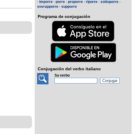
-
imporre
-
porre
-
proporre
-
riporre
-
sottoporre
-
sovrapporre
-
supporre
Programa de conjugación
Conjugación del verbo italiano
Su verbo