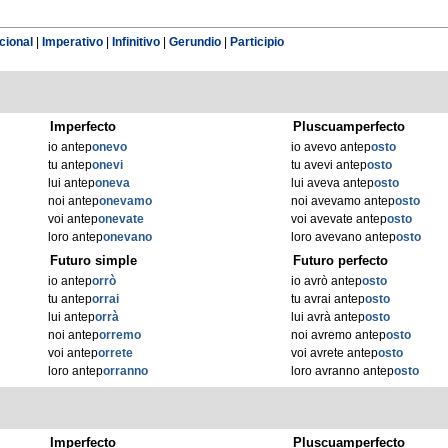
cional
|
Imperativo
|
Infinitivo
|
Gerundio
|
Participio
Imperfecto
Pluscuamperfecto
io antep
onevo
io avevo antep
osto
tu antep
onevi
tu avevi antep
osto
lui antep
oneva
lui aveva antep
osto
noi antep
onevamo
noi avevamo antep
osto
voi antep
onevate
voi avevate antep
osto
loro antep
onevano
loro avevano antep
osto
Futuro simple
Futuro perfecto
io antep
orrò
io avrò antep
osto
tu antep
orrai
tu avrai antep
osto
lui antep
orrà
lui avrà antep
osto
noi antep
orremo
noi avremo antep
osto
voi antep
orrete
voi avrete antep
osto
loro antep
orranno
loro avranno antep
osto
Imperfecto
Pluscuamperfecto