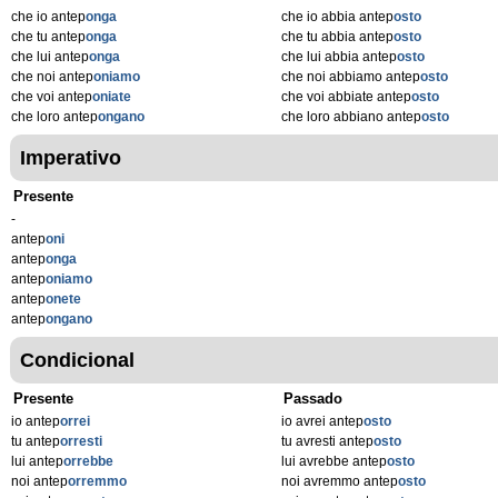
che io antep
onga
che io abbia antep
osto
che tu antep
onga
che tu abbia antep
osto
che lui antep
onga
che lui abbia antep
osto
che noi antep
oniamo
che noi abbiamo antep
osto
che voi antep
oniate
che voi abbiate antep
osto
che loro antep
ongano
che loro abbiano antep
osto
Imperativo
Presente
-
antep
oni
antep
onga
antep
oniamo
antep
onete
antep
ongano
Condicional
Presente
Passado
io antep
orrei
io avrei antep
osto
tu antep
orresti
tu avresti antep
osto
lui antep
orrebbe
lui avrebbe antep
osto
noi antep
orremmo
noi avremmo antep
osto