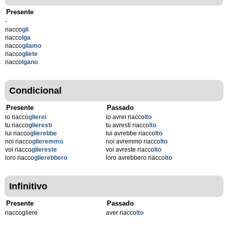
Presente
-
riacco
gli
riacco
lga
riacco
gliamo
riacco
gliete
riacco
lgano
Condicional
Presente
Passado
io riacco
glierei
io avrei riacco
lto
tu riacco
glieresti
tu avresti riacco
lto
lui riacco
glierebbe
lui avrebbe riacco
lto
noi riacco
glieremmo
noi avremmo riacco
lto
voi riacco
gliereste
voi avreste riacco
lto
loro riacco
glierebbero
loro avrebbero riacco
lto
Infinitivo
Presente
Passado
riaccogliere
aver riacco
lto