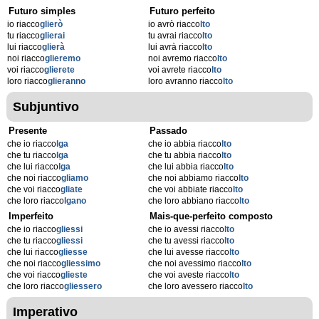
Futuro simples
Futuro perfeito
io riacco
glierò
io avrò riacco
lto
tu riacco
glierai
tu avrai riacco
lto
lui riacco
glierà
lui avrà riacco
lto
noi riacco
glieremo
noi avremo riacco
lto
voi riacco
glierete
voi avrete riacco
lto
loro riacco
glieranno
loro avranno riacco
lto
Subjuntivo
Presente
Passado
che io riacco
lga
che io abbia riacco
lto
che tu riacco
lga
che tu abbia riacco
lto
che lui riacco
lga
che lui abbia riacco
lto
che noi riacco
gliamo
che noi abbiamo riacco
lto
che voi riacco
gliate
che voi abbiate riacco
lto
che loro riacco
lgano
che loro abbiano riacco
lto
Imperfeito
Mais-que-perfeito composto
che io riacco
gliessi
che io avessi riacco
lto
che tu riacco
gliessi
che tu avessi riacco
lto
che lui riacco
gliesse
che lui avesse riacco
lto
che noi riacco
gliessimo
che noi avessimo riacco
lto
che voi riacco
glieste
che voi aveste riacco
lto
che loro riacco
gliessero
che loro avessero riacco
lto
Imperativo