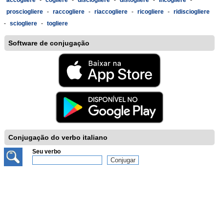
accogliere
-
cogliere
-
disciogliere
-
distogliere
-
incogliere
-
prosciogliere
-
raccogliere
-
riaccogliere
-
ricogliere
-
ridisciogliere
-
sciogliere
-
togliere
Software de conjugação
Conjugação do verbo italiano
Seu verbo