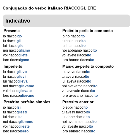
Conjugação do verbo italiano
RIACCOGLIERE
Indicativo
Presente
Pretérito perfeito composto
io riacco
lgo
io ho riacco
lto
tu riacco
gli
tu hai riacco
lto
lui riacco
glie
lui ha riacco
lto
noi riacco
gliamo
noi abbiamo riacco
lto
voi riacco
gliete
voi avete riacco
lto
loro riacco
lgono
loro hanno riacco
lto
Imperfeito
Mais-que-perfeito composto
io riacco
glievo
io avevo riacco
lto
tu riacco
glievi
tu avevi riacco
lto
lui riacco
glieva
lui aveva riacco
lto
noi riacco
glievamo
noi avevamo riacco
lto
voi riacco
glievate
voi avevate riacco
lto
loro riacco
glievano
loro avevano riacco
lto
Pretérito perfeito simples
Pretérito anterior
io riacco
lsi
io ebbi riacco
lto
tu riacco
gliesti
tu avesti riacco
lto
lui riacco
lse
lui ebbe riacco
lto
noi riacco
gliemmo
noi avemmo riacco
lto
voi riacco
glieste
voi aveste riacco
lto
loro riacco
lsero
loro ebbero riacco
lto