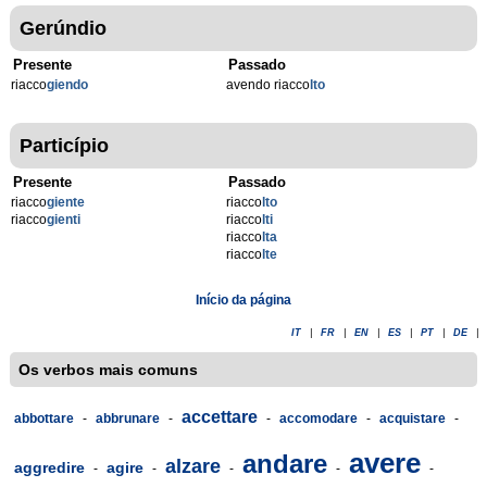
Gerúndio
Presente
Passado
riacco
giendo
avendo riacco
lto
Particípio
Presente
Passado
riacco
giente
riacco
lto
riacco
gienti
riacco
lti
riacco
lta
riacco
lte
Início da página
IT
|
FR
|
EN
|
ES
|
PT
|
DE
|
Os verbos mais comuns
accettare
abbottare
-
abbrunare
-
-
accomodare
-
acquistare
-
avere
andare
alzare
aggredire
agire
-
-
-
-
-