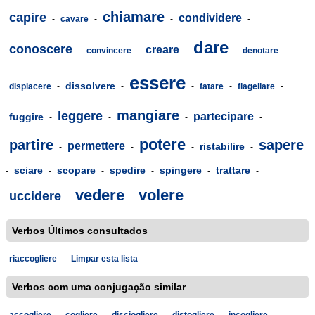
chiamare
capire
condividere
-
cavare
-
-
-
dare
conoscere
creare
-
convincere
-
-
-
denotare
-
essere
dissolvere
dispiacere
-
-
-
fatare
-
flagellare
-
mangiare
leggere
partecipare
fuggire
-
-
-
-
potere
partire
sapere
permettere
ristabilire
-
-
-
-
sciare
scopare
spedire
spingere
trattare
-
-
-
-
-
-
vedere
volere
uccidere
-
-
Verbos Últimos consultados
riaccogliere
-
Limpar esta lista
Verbos com uma conjugação similar