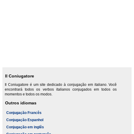
Il Coniugatore
Il Coniugatore é um site dedicado à conjugação em italiano. Você
encontrará todos os verbos italianos conjugados em todos os
momentos e todos os modos.
Outros idiomas
Conjugação Francês
Conjugação Espanhol
Conjugação em inglês