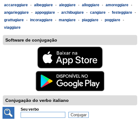
accareggiare
-
albeggiare
-
aleggiare
-
alloggiare
-
amoreggiare
-
angarieggiare
-
appoggiare
-
archibugiare
-
cangiare
-
festeggiare
-
grattugiare
-
incoraggiare
-
mangiare
-
piaggiare
-
poggiare
-
viaggiare
Software de conjugação
Conjugação do verbo italiano
Seu verbo