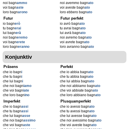
noi bagn
ammo
noi avemmo bagn
ato
voi bagn
aste
voi aveste bagn
ato
loro bagn
arono
loro ebbero bagn
ato
Futur
Futur perfekt
io bagn
erò
io avrò bagn
ato
tu bagn
erai
tu avrai bagn
ato
lui bagn
erà
lui avrà bagn
ato
noi bagn
eremo
noi avremo bagn
ato
voi bagn
erete
voi avrete bagn
ato
loro bagn
eranno
loro avranno bagn
ato
Konjunktiv
Präsens
Perfekt
che io bagn
i
che io abbia bagn
ato
che tu bagn
i
che tu abbia bagn
ato
che lui bagn
i
che lui abbia bagn
ato
che noi bagn
iamo
che noi abbiamo bagn
ato
che voi bagn
iate
che voi abbiate bagn
ato
che loro bagn
ino
che loro abbiano bagn
ato
Imperfekt
Plusquamperfekt
che io bagn
assi
che io avessi bagn
ato
che tu bagn
assi
che tu avessi bagn
ato
che lui bagn
asse
che lui avesse bagn
ato
che noi bagn
assimo
che noi avessimo bagn
ato
che voi bagn
aste
che voi aveste bagn
ato