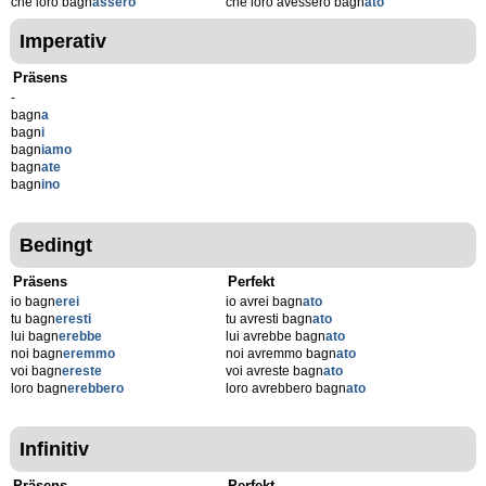
che loro bagn
assero
che loro avessero bagn
ato
Imperativ
Präsens
-
bagn
a
bagn
i
bagn
iamo
bagn
ate
bagn
ino
Bedingt
Präsens
Perfekt
io bagn
erei
io avrei bagn
ato
tu bagn
eresti
tu avresti bagn
ato
lui bagn
erebbe
lui avrebbe bagn
ato
noi bagn
eremmo
noi avremmo bagn
ato
voi bagn
ereste
voi avreste bagn
ato
loro bagn
erebbero
loro avrebbero bagn
ato
Infinitiv
Präsens
Perfekt