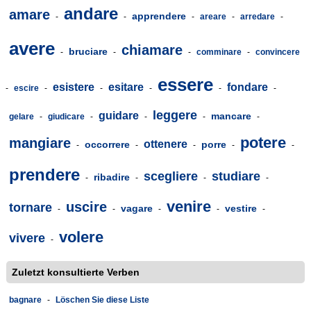
andare
amare
apprendere
-
-
-
areare
-
arredare
-
avere
chiamare
bruciare
-
-
-
comminare
-
convincere
essere
esistere
esitare
fondare
-
escire
-
-
-
-
-
leggere
guidare
mancare
gelare
-
giudicare
-
-
-
-
potere
mangiare
ottenere
occorrere
porre
-
-
-
-
-
prendere
scegliere
studiare
ribadire
-
-
-
-
venire
uscire
tornare
vagare
vestire
-
-
-
-
-
volere
vivere
-
Zuletzt konsultierte Verben
bagnare
-
Löschen Sie diese Liste