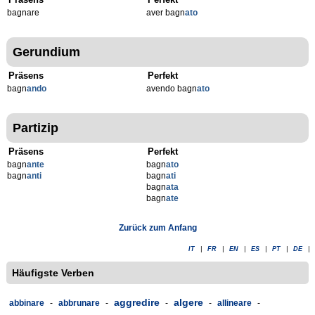
bagnare
aver bagn
ato
Gerundium
Präsens
Perfekt
bagn
ando
avendo bagn
ato
Partizip
Präsens
Perfekt
bagn
ante
bagn
ato
bagn
anti
bagn
ati
bagn
ata
bagn
ate
Zurück zum Anfang
IT
|
FR
|
EN
|
ES
|
PT
|
DE
|
Häufigste Verben
aggredire
algere
abbinare
-
abbrunare
-
-
-
allineare
-