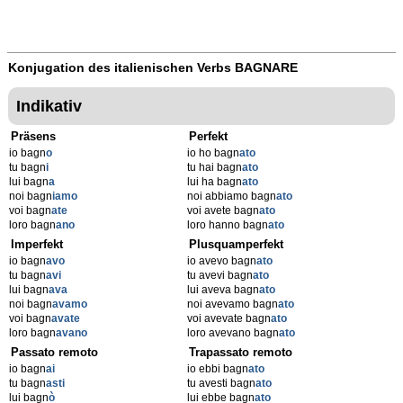
Konjugation des italienischen Verbs
BAGNARE
Indikativ
Präsens
Perfekt
io bagn
o
io ho bagn
ato
tu bagn
i
tu hai bagn
ato
lui bagn
a
lui ha bagn
ato
noi bagn
iamo
noi abbiamo bagn
ato
voi bagn
ate
voi avete bagn
ato
loro bagn
ano
loro hanno bagn
ato
Imperfekt
Plusquamperfekt
io bagn
avo
io avevo bagn
ato
tu bagn
avi
tu avevi bagn
ato
lui bagn
ava
lui aveva bagn
ato
noi bagn
avamo
noi avevamo bagn
ato
voi bagn
avate
voi avevate bagn
ato
loro bagn
avano
loro avevano bagn
ato
Passato remoto
Trapassato remoto
io bagn
ai
io ebbi bagn
ato
tu bagn
asti
tu avesti bagn
ato
lui bagn
ò
lui ebbe bagn
ato