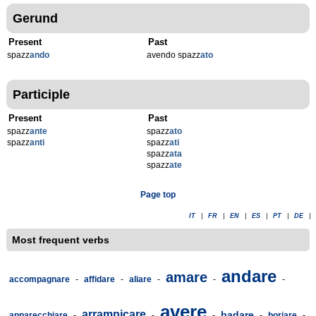
Gerund
Present
Past
spazz
ando
avendo spazz
ato
Participle
Present
Past
spazz
ante
spazz
ato
spazz
anti
spazz
ati
spazz
ata
spazz
ate
Page top
IT
|
FR
|
EN
|
ES
|
PT
|
DE
|
Most frequent verbs
andare
amare
accompagnare
-
affidare
-
aliare
-
-
-
avere
arrampicare
badare
apparecchiare
-
-
-
-
boriare
-