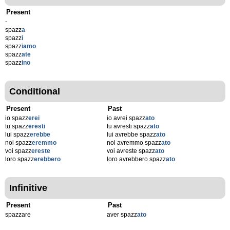
Present
-
spazz
a
spazz
i
spazz
iamo
spazz
ate
spazz
ino
Conditional
Present
Past
io spazz
erei
io avrei spazz
ato
tu spazz
eresti
tu avresti spazz
ato
lui spazz
erebbe
lui avrebbe spazz
ato
noi spazz
eremmo
noi avremmo spazz
ato
voi spazz
ereste
voi avreste spazz
ato
loro spazz
erebbero
loro avrebbero spazz
ato
Infinitive
Present
Past
spazzare
aver spazz
ato