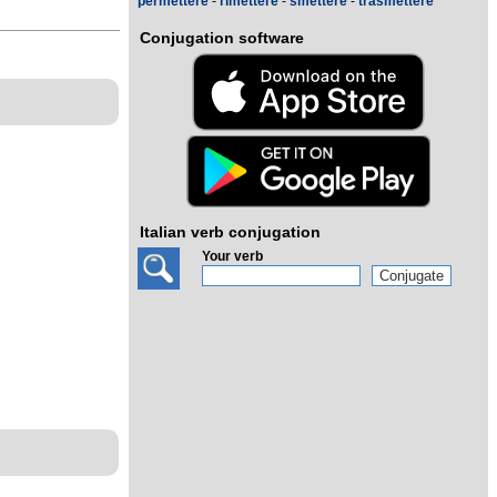
permettere
-
rimettere
-
smettere
-
trasmettere
Conjugation software
Italian verb conjugation
Your verb