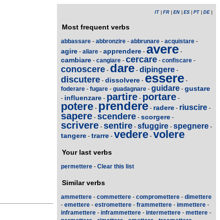
IT
|
FR
|
EN
|
ES
|
PT
|
DE
|
Most frequent verbs
abbassare
-
abbronzire
-
abbrunare
-
acquistare
-
avere
agire
apprendere
-
aliare
-
-
-
cercare
cambiare
-
cangiare
-
-
confiscare
-
dare
conoscere
dipingere
-
-
-
essere
discutere
dissolvere
-
-
-
guidare
gustare
foderare
-
fugare
-
guadagnare
-
-
partire
portare
influenzare
-
-
-
-
prendere
potere
riuscire
radere
-
-
-
-
sapere
scendere
scorgere
-
-
-
scrivere
sentire
sfuggire
spegnere
-
-
-
-
vedere
volere
tangere
trarre
-
-
-
Your last verbs
permettere
-
Clear this list
Similar verbs
ammettere
-
commettere
-
compromettere
-
dimettere
-
emettere
-
estromettere
-
frammettere
-
immettere
-
inframettere
-
inframmettere
-
intermettere
-
mettere
-