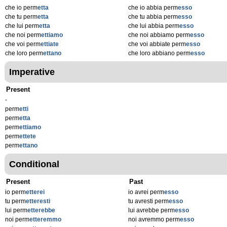
che io perm
etta
che io abbia perm
esso
che tu perm
etta
che tu abbia perm
esso
che lui perm
etta
che lui abbia perm
esso
che noi perm
ettiamo
che noi abbiamo perm
esso
che voi perm
ettiate
che voi abbiate perm
esso
che loro perm
ettano
che loro abbiano perm
esso
Imperative
Present
-
perm
etti
perm
etta
perm
ettiamo
perm
ettete
perm
ettano
Conditional
Present
Past
io perm
etterei
io avrei perm
esso
tu perm
etteresti
tu avresti perm
esso
lui perm
etterebbe
lui avrebbe perm
esso
noi perm
etteremmo
noi avremmo perm
esso