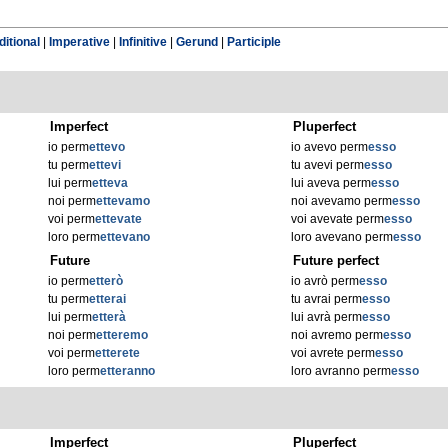
itional
|
Imperative
|
Infinitive
|
Gerund
|
Participle
Imperfect
Pluperfect
io perm
ettevo
io avevo perm
esso
tu perm
ettevi
tu avevi perm
esso
lui perm
etteva
lui aveva perm
esso
noi perm
ettevamo
noi avevamo perm
esso
voi perm
ettevate
voi avevate perm
esso
loro perm
ettevano
loro avevano perm
esso
Future
Future perfect
io perm
etterò
io avrò perm
esso
tu perm
etterai
tu avrai perm
esso
lui perm
etterà
lui avrà perm
esso
noi perm
etteremo
noi avremo perm
esso
voi perm
etterete
voi avrete perm
esso
loro perm
etteranno
loro avranno perm
esso
Imperfect
Pluperfect