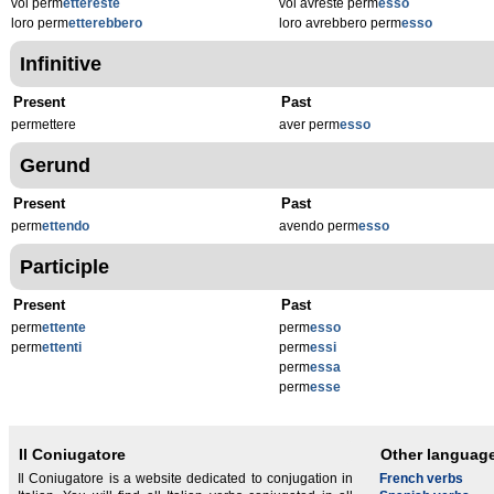
voi perm
ettereste
voi avreste perm
esso
loro perm
etterebbero
loro avrebbero perm
esso
Infinitive
Present
Past
permettere
aver perm
esso
Gerund
Present
Past
perm
ettendo
avendo perm
esso
Participle
Present
Past
perm
ettente
perm
esso
perm
ettenti
perm
essi
perm
essa
perm
esse
Il Coniugatore
Other languag
Il Coniugatore is a website dedicated to conjugation in
French verbs