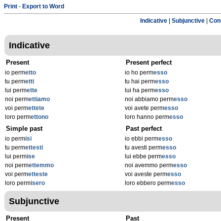
Print
-
Export to Word
Indicative
|
Subjunctive
|
Cond
Indicative
Present
Present perfect
io perm
etto
io ho perm
esso
tu perm
etti
tu hai perm
esso
lui perm
ette
lui ha perm
esso
noi perm
ettiamo
noi abbiamo perm
esso
voi perm
ettete
voi avete perm
esso
loro perm
ettono
loro hanno perm
esso
Simple past
Past perfect
io perm
isi
io ebbi perm
esso
tu perm
ettesti
tu avesti perm
esso
lui perm
ise
lui ebbe perm
esso
noi perm
ettemmo
noi avemmo perm
esso
voi perm
etteste
voi aveste perm
esso
loro perm
isero
loro ebbero perm
esso
Subjunctive
Present
Past