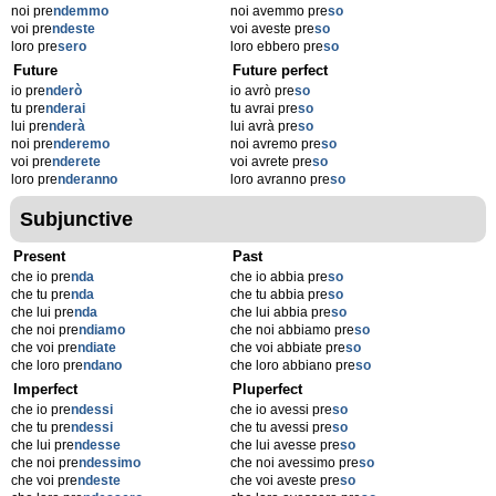
noi pre
ndemmo
noi avemmo pre
so
voi pre
ndeste
voi aveste pre
so
loro pre
sero
loro ebbero pre
so
Future
Future perfect
io pre
nderò
io avrò pre
so
tu pre
nderai
tu avrai pre
so
lui pre
nderà
lui avrà pre
so
noi pre
nderemo
noi avremo pre
so
voi pre
nderete
voi avrete pre
so
loro pre
nderanno
loro avranno pre
so
Subjunctive
Present
Past
che io pre
nda
che io abbia pre
so
che tu pre
nda
che tu abbia pre
so
che lui pre
nda
che lui abbia pre
so
che noi pre
ndiamo
che noi abbiamo pre
so
che voi pre
ndiate
che voi abbiate pre
so
che loro pre
ndano
che loro abbiano pre
so
Imperfect
Pluperfect
che io pre
ndessi
che io avessi pre
so
che tu pre
ndessi
che tu avessi pre
so
che lui pre
ndesse
che lui avesse pre
so
che noi pre
ndessimo
che noi avessimo pre
so
che voi pre
ndeste
che voi aveste pre
so