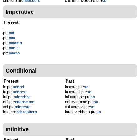
che loro pre
ndessero
che loro avessero pre
so
Imperative
Present
-
pre
ndi
pre
nda
pre
ndiamo
pre
ndete
pre
ndano
Conditional
Present
Past
io pre
nderei
io avrei pre
so
tu pre
nderesti
tu avresti pre
so
lui pre
nderebbe
lui avrebbe pre
so
noi pre
nderemmo
noi avremmo pre
so
voi pre
ndereste
voi avreste pre
so
loro pre
nderebbero
loro avrebbero pre
so
Infinitive
Present
Past