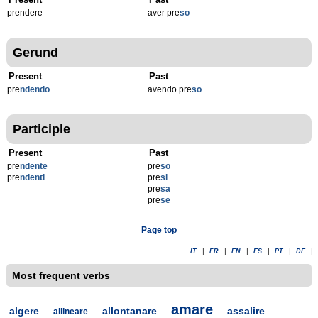
prendere
aver pre
so
Gerund
Present
Past
pre
ndendo
avendo pre
so
Participle
Present
Past
pre
ndente
pre
so
pre
ndenti
pre
si
pre
sa
pre
se
Page top
IT
|
FR
|
EN
|
ES
|
PT
|
DE
|
Most frequent verbs
amare
algere
allontanare
assalire
-
allineare
-
-
-
-