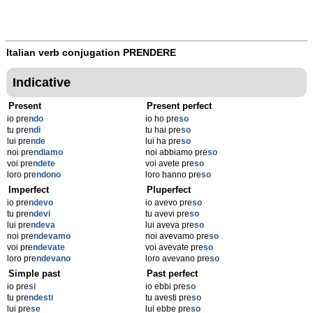
Italian verb conjugation
PRENDERE
Indicative
Present
Present perfect
io pre
ndo
io ho pre
so
tu pre
ndi
tu hai pre
so
lui pre
nde
lui ha pre
so
noi pre
ndiamo
noi abbiamo pre
so
voi pre
ndete
voi avete pre
so
loro pre
ndono
loro hanno pre
so
Imperfect
Pluperfect
io pre
ndevo
io avevo pre
so
tu pre
ndevi
tu avevi pre
so
lui pre
ndeva
lui aveva pre
so
noi pre
ndevamo
noi avevamo pre
so
voi pre
ndevate
voi avevate pre
so
loro pre
ndevano
loro avevano pre
so
Simple past
Past perfect
io pre
si
io ebbi pre
so
tu pre
ndesti
tu avesti pre
so
lui pre
se
lui ebbe pre
so