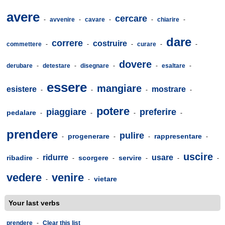
avere
cercare
-
avvenire
-
cavare
-
-
chiarire
-
dare
correre
costruire
commettere
-
-
-
curare
-
-
dovere
derubare
-
detestare
-
disegnare
-
-
esaltare
-
essere
mangiare
esistere
mostrare
-
-
-
-
potere
piaggiare
preferire
pedalare
-
-
-
-
prendere
pulire
progenerare
rappresentare
-
-
-
-
uscire
ridurre
usare
ribadire
scorgere
servire
-
-
-
-
-
-
vedere
venire
vietare
-
-
Your last verbs
prendere
-
Clear this list