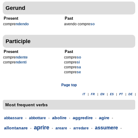
Gerund
Present
Past
compre
ndendo
avendo compre
so
Participle
Present
Past
compre
ndente
compre
so
compre
ndenti
compre
si
compre
sa
compre
se
Page top
IT
|
FR
|
EN
|
ES
|
PT
|
DE
|
Most frequent verbs
abolire
aggredire
agire
abbassare
-
abbottare
-
-
-
-
aprire
assumere
allontanare
-
-
areare
-
arredare
-
-