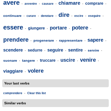
avere
chiamare
comprare
-
avvenire
-
causare
-
-
-
dire
continuare
-
curare
-
denotare
-
-
escire
-
eseguire
-
essere
potere
portare
giungere
-
-
-
-
prendere
sapere
progenerare
rappresentare
-
-
-
-
scendere
seguire
sentire
sedurre
servire
-
-
-
-
-
venire
uscire
truccare
suonare
tangere
-
-
-
-
-
volere
viaggiare
-
Your last verbs
comprendere
-
Clear this list
Similar verbs