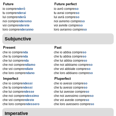
Future
Future perfect
io compre
nderò
io avrò compre
so
tu compre
nderai
tu avrai compre
so
lui compre
nderà
lui avrà compre
so
noi compre
nderemo
noi avremo compre
so
voi compre
nderete
voi avrete compre
so
loro compre
nderanno
loro avranno compre
so
Subjunctive
Present
Past
che io compre
nda
che io abbia compre
so
che tu compre
nda
che tu abbia compre
so
che lui compre
nda
che lui abbia compre
so
che noi compre
ndiamo
che noi abbiamo compre
so
che voi compre
ndiate
che voi abbiate compre
so
che loro compre
ndano
che loro abbiano compre
so
Imperfect
Pluperfect
che io compre
ndessi
che io avessi compre
so
che tu compre
ndessi
che tu avessi compre
so
che lui compre
ndesse
che lui avesse compre
so
che noi compre
ndessimo
che noi avessimo compre
so
che voi compre
ndeste
che voi aveste compre
so
che loro compre
ndessero
che loro avessero compre
so
Imperative