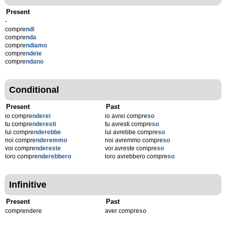
Present
-
compre
ndi
compre
nda
compre
ndiamo
compre
ndete
compre
ndano
Conditional
Present
Past
io compre
nderei
io avrei compre
so
tu compre
nderesti
tu avresti compre
so
lui compre
nderebbe
lui avrebbe compre
so
noi compre
nderemmo
noi avremmo compre
so
voi compre
ndereste
voi avreste compre
so
loro compre
nderebbero
loro avrebbero compre
so
Infinitive
Present
Past
comprendere
aver compre
so