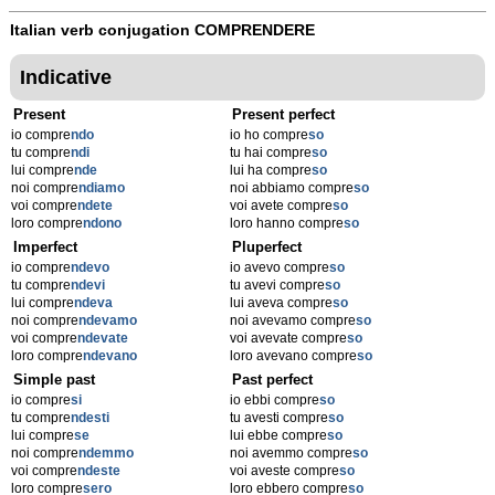
Italian verb conjugation
COMPRENDERE
Indicative
Present
Present perfect
io compre
ndo
io ho compre
so
tu compre
ndi
tu hai compre
so
lui compre
nde
lui ha compre
so
noi compre
ndiamo
noi abbiamo compre
so
voi compre
ndete
voi avete compre
so
loro compre
ndono
loro hanno compre
so
Imperfect
Pluperfect
io compre
ndevo
io avevo compre
so
tu compre
ndevi
tu avevi compre
so
lui compre
ndeva
lui aveva compre
so
noi compre
ndevamo
noi avevamo compre
so
voi compre
ndevate
voi avevate compre
so
loro compre
ndevano
loro avevano compre
so
Simple past
Past perfect
io compre
si
io ebbi compre
so
tu compre
ndesti
tu avesti compre
so
lui compre
se
lui ebbe compre
so
noi compre
ndemmo
noi avemmo compre
so
voi compre
ndeste
voi aveste compre
so
loro compre
sero
loro ebbero compre
so