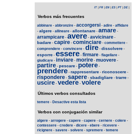
IT
|
FR
|
EN
|
ES
|
PT
|
DE
|
Verbos más frecuentes
accorgersi
abbinare
-
abbronzire
-
-
adire
-
affidare
amare
algere
allontanare
-
-
allineare
-
-
-
avere
arrampicare
avvicinare
-
-
-
capire
cominciare
badare
-
-
-
commettere
-
dire
dissolvere
comprendere
-
convincere
-
-
-
essere
firmare
esporre
-
-
-
flagellare
-
inviare
morire
muovere
giudicare
-
-
-
-
potere
partire
pescare
-
-
-
prendere
rappresentare
riconoscere
-
-
-
sapere
rispondere
sbadigliare
trarre
-
-
-
-
vedere
volere
uscire
-
-
Últimos verbos consultados
temere
-
Desactive esta lista
Verbos con conjugación similar
algere
-
arrogere
-
capere
-
capere
-
cernere
-
colere
-
contessere
-
credere
-
dicere
-
ebere
-
ricevere
-
ricignere
-
savere
-
solvere
-
spremere
-
temere