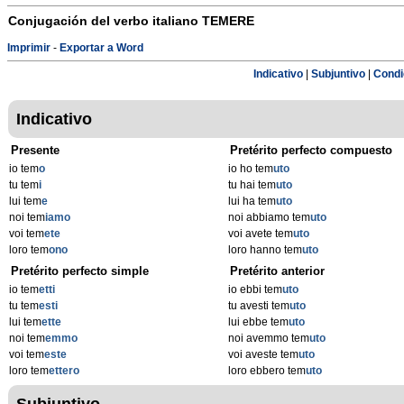
Conjugación del verbo italiano
TEMERE
Imprimir
-
Exportar a Word
Indicativo
|
Subjuntivo
|
Condi
Indicativo
Presente
Pretérito perfecto compuesto
io tem
o
io ho tem
uto
tu tem
i
tu hai tem
uto
lui tem
e
lui ha tem
uto
noi tem
iamo
noi abbiamo tem
uto
voi tem
ete
voi avete tem
uto
loro tem
ono
loro hanno tem
uto
Pretérito perfecto simple
Pretérito anterior
io tem
etti
io ebbi tem
uto
tu tem
esti
tu avesti tem
uto
lui tem
ette
lui ebbe tem
uto
noi tem
emmo
noi avemmo tem
uto
voi tem
este
voi aveste tem
uto
loro tem
ettero
loro ebbero tem
uto