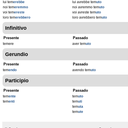
lui tem
erebbe
lui avrebbe tem
uto
noi tem
eremmo
noi avremmo tem
uto
voi tem
ereste
voi avreste tem
uto
loro tem
erebbero
loro avrebbero tem
uto
Infinitivo
Presente
Passado
temere
aver tem
uto
Gerundio
Presente
Passado
tem
endo
avendo tem
uto
Participio
Presente
Passado
tem
ente
tem
uto
tem
enti
tem
uti
tem
uta
tem
ute