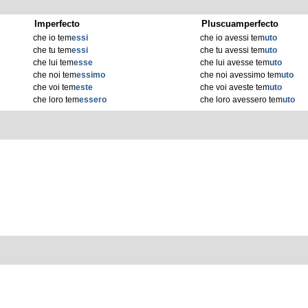
Imperfecto
Pluscuamperfecto
che io tem
essi
che io avessi tem
uto
che tu tem
essi
che tu avessi tem
uto
che lui tem
esse
che lui avesse tem
uto
che noi tem
essimo
che noi avessimo tem
uto
che voi tem
este
che voi aveste tem
uto
che loro tem
essero
che loro avessero tem
uto