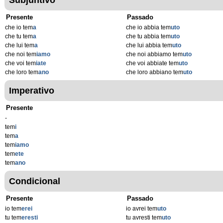
Subjuntivo
Presente
Passado
che io tem
a
che io abbia tem
uto
che tu tem
a
che tu abbia tem
uto
che lui tem
a
che lui abbia tem
uto
che noi tem
iamo
che noi abbiamo tem
uto
che voi tem
iate
che voi abbiate tem
uto
che loro tem
ano
che loro abbiano tem
uto
Imperativo
Presente
-
tem
i
tem
a
tem
iamo
tem
ete
tem
ano
Condicional
Presente
Passado
io tem
erei
io avrei tem
uto
tu tem
eresti
tu avresti tem
uto