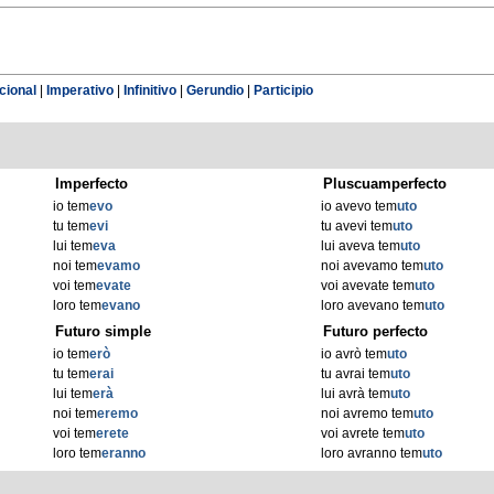
cional
|
Imperativo
|
Infinitivo
|
Gerundio
|
Participio
Imperfecto
Pluscuamperfecto
io tem
evo
io avevo tem
uto
tu tem
evi
tu avevi tem
uto
lui tem
eva
lui aveva tem
uto
noi tem
evamo
noi avevamo tem
uto
voi tem
evate
voi avevate tem
uto
loro tem
evano
loro avevano tem
uto
Futuro simple
Futuro perfecto
io tem
erò
io avrò tem
uto
tu tem
erai
tu avrai tem
uto
lui tem
erà
lui avrà tem
uto
noi tem
eremo
noi avremo tem
uto
voi tem
erete
voi avrete tem
uto
loro tem
eranno
loro avranno tem
uto