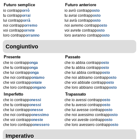
Futuro semplice
Futuro anteriore
io contrapp
orrò
io avrò contrapp
osto
tu contrapp
orrai
tu avrai contrapp
osto
lui contrapp
orrà
lui avrà contrapp
osto
noi contrapp
orremo
noi avremo contrapp
osto
voi contrapp
orrete
voi avrete contrapp
osto
loro contrapp
orranno
loro avranno contrapp
osto
Congiuntivo
Presente
Passato
che io contrapp
onga
che io abbia contrapp
osto
che tu contrapp
onga
che tu abbia contrapp
osto
che lui contrapp
onga
che lui abbia contrapp
osto
che noi contrapp
oniamo
che noi abbiamo contrapp
osto
che voi contrapp
oniate
che voi abbiate contrapp
osto
che loro contrapp
ongano
che loro abbiano contrapp
osto
Imperfetto
Trapassato
che io contrapp
onessi
che io avessi contrapp
osto
che tu contrapp
onessi
che tu avessi contrapp
osto
che lui contrapp
onesse
che lui avesse contrapp
osto
che noi contrapp
onessimo
che noi avessimo contrapp
osto
che voi contrapp
oneste
che voi aveste contrapp
osto
che loro contrapp
onessero
che loro avessero contrapp
osto
Imperativo