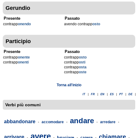
Gerundio
Presente
Passato
contrapp
onendo
avendo contrapp
osto
Participio
Presente
Passato
contrapp
onente
contrapp
osto
contrapp
onenti
contrapp
osti
contrapp
osta
contrapp
oste
Torna all'inizio
IT
|
FR
|
EN
|
ES
|
PT
|
DE
|
Verbi più comuni
andare
abbandonare
-
accomodare
-
-
arredare
-
avere
chiamare
arrivare
bruciare
-
-
-
capere
-
-