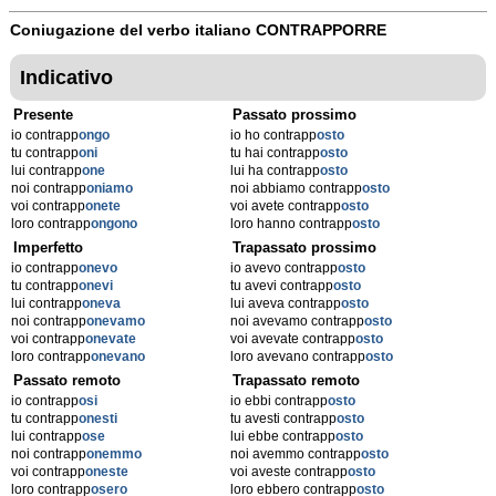
Coniugazione del verbo italiano
CONTRAPPORRE
Indicativo
Presente
Passato prossimo
io contrapp
ongo
io ho contrapp
osto
tu contrapp
oni
tu hai contrapp
osto
lui contrapp
one
lui ha contrapp
osto
noi contrapp
oniamo
noi abbiamo contrapp
osto
voi contrapp
onete
voi avete contrapp
osto
loro contrapp
ongono
loro hanno contrapp
osto
Imperfetto
Trapassato prossimo
io contrapp
onevo
io avevo contrapp
osto
tu contrapp
onevi
tu avevi contrapp
osto
lui contrapp
oneva
lui aveva contrapp
osto
noi contrapp
onevamo
noi avevamo contrapp
osto
voi contrapp
onevate
voi avevate contrapp
osto
loro contrapp
onevano
loro avevano contrapp
osto
Passato remoto
Trapassato remoto
io contrapp
osi
io ebbi contrapp
osto
tu contrapp
onesti
tu avesti contrapp
osto
lui contrapp
ose
lui ebbe contrapp
osto
noi contrapp
onemmo
noi avemmo contrapp
osto
voi contrapp
oneste
voi aveste contrapp
osto
loro contrapp
osero
loro ebbero contrapp
osto