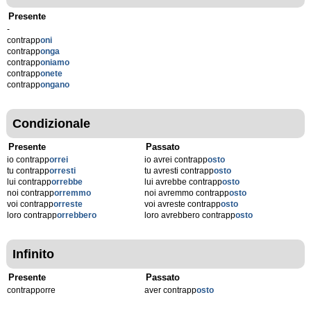
Presente
-
contrapp
oni
contrapp
onga
contrapp
oniamo
contrapp
onete
contrapp
ongano
Condizionale
Presente
Passato
io contrapp
orrei
io avrei contrapp
osto
tu contrapp
orresti
tu avresti contrapp
osto
lui contrapp
orrebbe
lui avrebbe contrapp
osto
noi contrapp
orremmo
noi avremmo contrapp
osto
voi contrapp
orreste
voi avreste contrapp
osto
loro contrapp
orrebbero
loro avrebbero contrapp
osto
Infinito
Presente
Passato
contrapporre
aver contrapp
osto