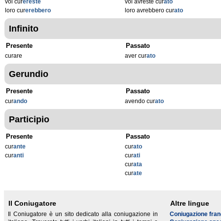
voi cur
ereste
voi avreste cur
ato
loro cur
erebbero
loro avrebbero cur
ato
Infinito
Presente
Passato
curare
aver cur
ato
Gerundio
Presente
Passato
cur
ando
avendo cur
ato
Participio
Presente
Passato
cur
ante
cur
ato
cur
anti
cur
ati
cur
ata
cur
ate
Il Coniugatore
Altre lingue
Il Coniugatore è un sito dedicato alla coniugazione in
Coniugazione fra