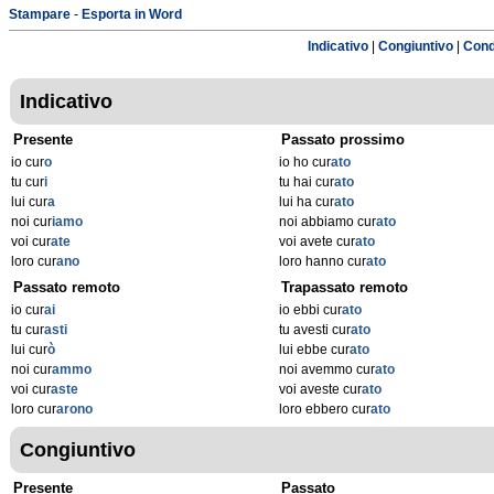
Stampare
-
Esporta in Word
Indicativo
|
Congiuntivo
|
Cond
Indicativo
Presente
Passato prossimo
io cur
o
io ho cur
ato
tu cur
i
tu hai cur
ato
lui cur
a
lui ha cur
ato
noi cur
iamo
noi abbiamo cur
ato
voi cur
ate
voi avete cur
ato
loro cur
ano
loro hanno cur
ato
Passato remoto
Trapassato remoto
io cur
ai
io ebbi cur
ato
tu cur
asti
tu avesti cur
ato
lui cur
ò
lui ebbe cur
ato
noi cur
ammo
noi avemmo cur
ato
voi cur
aste
voi aveste cur
ato
loro cur
arono
loro ebbero cur
ato
Congiuntivo
Presente
Passato