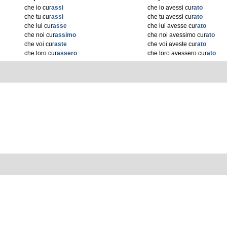
che io cur
assi
che io avessi cur
ato
che tu cur
assi
che tu avessi cur
ato
che lui cur
asse
che lui avesse cur
ato
che noi cur
assimo
che noi avessimo cur
ato
che voi cur
aste
che voi aveste cur
ato
che loro cur
assero
che loro avessero cur
ato