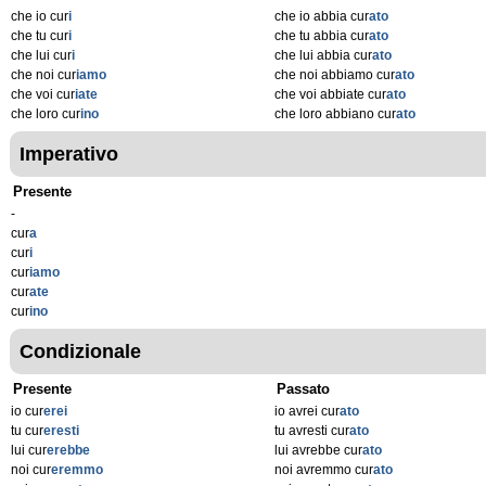
che io cur
i
che io abbia cur
ato
che tu cur
i
che tu abbia cur
ato
che lui cur
i
che lui abbia cur
ato
che noi cur
iamo
che noi abbiamo cur
ato
che voi cur
iate
che voi abbiate cur
ato
che loro cur
ino
che loro abbiano cur
ato
Imperativo
Presente
-
cur
a
cur
i
cur
iamo
cur
ate
cur
ino
Condizionale
Presente
Passato
io cur
erei
io avrei cur
ato
tu cur
eresti
tu avresti cur
ato
lui cur
erebbe
lui avrebbe cur
ato
noi cur
eremmo
noi avremmo cur
ato