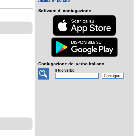
chiamare
-
portare
Software di coniugazione
Coniugazione del verbo italiano
Il tuo verbo