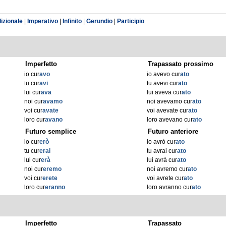
izionale
|
Imperativo
|
Infinito
|
Gerundio
|
Participio
Imperfetto
Trapassato prossimo
io cur
avo
io avevo cur
ato
tu cur
avi
tu avevi cur
ato
lui cur
ava
lui aveva cur
ato
noi cur
avamo
noi avevamo cur
ato
voi cur
avate
voi avevate cur
ato
loro cur
avano
loro avevano cur
ato
Futuro semplice
Futuro anteriore
io cur
erò
io avrò cur
ato
tu cur
erai
tu avrai cur
ato
lui cur
erà
lui avrà cur
ato
noi cur
eremo
noi avremo cur
ato
voi cur
erete
voi avrete cur
ato
loro cur
eranno
loro avranno cur
ato
Imperfetto
Trapassato