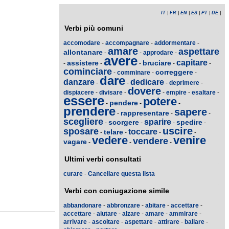
IT
|
FR
|
EN
|
ES
|
PT
|
DE
|
Verbi più comuni
accomodare
-
accompagnare
-
addormentare
-
amare
aspettare
allontanare
-
-
approdare
-
avere
capitare
assistere
bruciare
-
-
-
-
-
cominciare
correggere
-
comminare
-
-
dare
danzare
dedicare
-
-
-
deprimere
-
dovere
dispiacere
-
divisare
-
-
empire
-
esaltare
-
essere
potere
pendere
-
-
-
prendere
sapere
rappresentare
-
-
-
scegliere
sparire
scorgere
spedire
-
-
-
-
uscire
sposare
toccare
telare
-
-
-
-
vedere
venire
vendere
vagare
-
-
-
Ultimi verbi consultati
curare
-
Cancellare questa lista
Verbi con coniugazione simile
abbandonare
-
abbronzare
-
abitare
-
accettare
-
accettare
-
aiutare
-
alzare
-
amare
-
ammirare
-
arrivare
-
ascoltare
-
aspettare
-
attirare
-
ballare
-