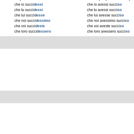
che io succi
dessi
che io avessi succi
so
che tu succi
dessi
che tu avessi succi
so
che lui succi
desse
che lui avesse succi
so
che noi succi
dessimo
che noi avessimo succi
so
che voi succi
deste
che voi aveste succi
so
che loro succi
dessero
che loro avessero succi
so