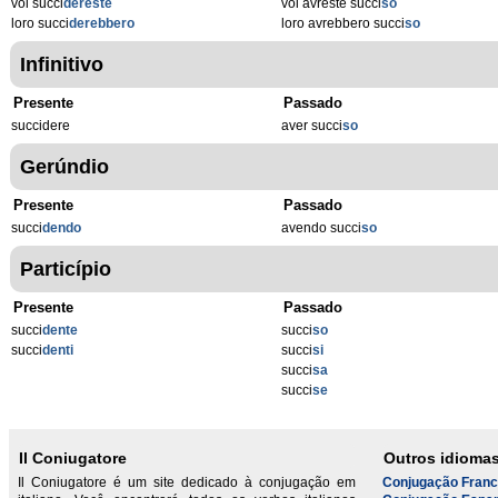
voi succi
dereste
voi avreste succi
so
loro succi
derebbero
loro avrebbero succi
so
Infinitivo
Presente
Passado
succidere
aver succi
so
Gerúndio
Presente
Passado
succi
dendo
avendo succi
so
Particípio
Presente
Passado
succi
dente
succi
so
succi
denti
succi
si
succi
sa
succi
se
Il Coniugatore
Outros idioma
Il Coniugatore é um site dedicado à conjugação em
Conjugação Fran