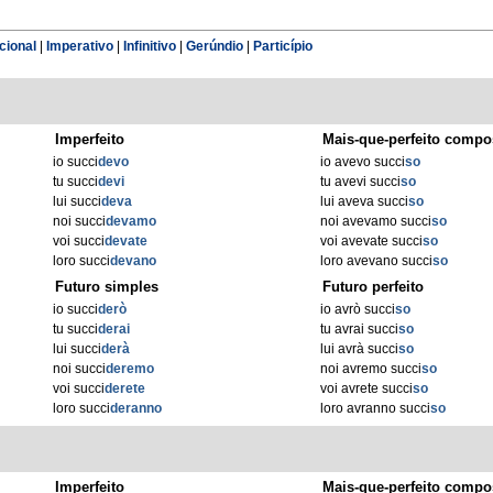
cional
|
Imperativo
|
Infinitivo
|
Gerúndio
|
Particípio
Imperfeito
Mais-que-perfeito compo
io succi
devo
io avevo succi
so
tu succi
devi
tu avevi succi
so
lui succi
deva
lui aveva succi
so
noi succi
devamo
noi avevamo succi
so
voi succi
devate
voi avevate succi
so
loro succi
devano
loro avevano succi
so
Futuro simples
Futuro perfeito
io succi
derò
io avrò succi
so
tu succi
derai
tu avrai succi
so
lui succi
derà
lui avrà succi
so
noi succi
deremo
noi avremo succi
so
voi succi
derete
voi avrete succi
so
loro succi
deranno
loro avranno succi
so
Imperfeito
Mais-que-perfeito compo