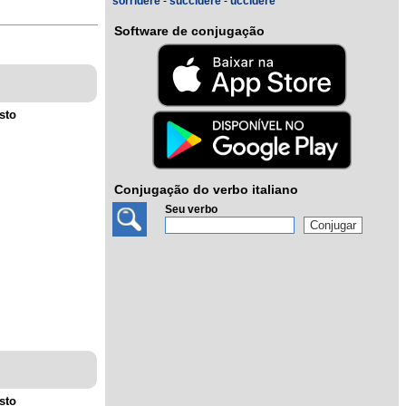
sorridere
-
succidere
-
uccidere
Software de conjugação
sto
Conjugação do verbo italiano
Seu verbo
sto