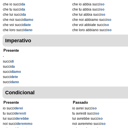
che io succi
da
che io abbia succi
so
che tu succi
da
che tu abbia succi
so
che lui succi
da
che lui abbia succi
so
che noi succi
diamo
che noi abbiamo succi
so
che voi succi
diate
che voi abbiate succi
so
che loro succi
dano
che loro abbiano succi
so
Imperativo
Presente
-
succi
di
succi
da
succi
diamo
succi
dete
succi
dano
Condicional
Presente
Passado
io succi
derei
io avrei succi
so
tu succi
deresti
tu avresti succi
so
lui succi
derebbe
lui avrebbe succi
so
noi succi
deremmo
noi avremmo succi
so