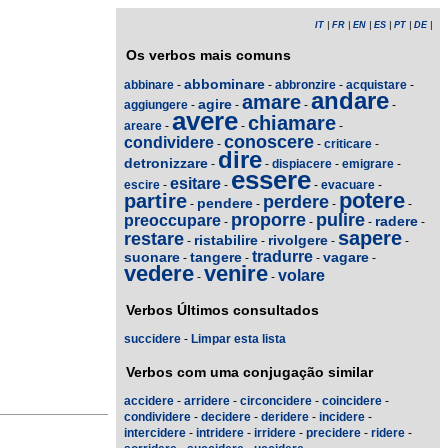
IT
|
FR
|
EN
|
ES
|
PT
|
DE
|
Os verbos mais comuns
abbominare
abbinare
-
-
abbronzire
-
acquistare
-
andare
amare
agire
aggiungere
-
-
-
-
avere
chiamare
areare
-
-
-
conoscere
condividere
-
-
criticare
-
dire
detronizzare
-
-
dispiacere
-
emigrare
-
essere
esitare
escire
-
-
-
evacuare
-
potere
partire
perdere
pendere
-
-
-
-
proporre
pulire
preoccupare
radere
-
-
-
-
sapere
restare
ristabilire
rivolgere
-
-
-
-
tradurre
suonare
tangere
vagare
-
-
-
-
vedere
venire
volare
-
-
Verbos Últimos consultados
succidere
-
Limpar esta lista
Verbos com uma conjugação similar
accidere
-
arridere
-
circoncidere
-
coincidere
-
condividere
-
decidere
-
deridere
-
incidere
-
intercidere
-
intridere
-
irridere
-
precidere
-
ridere
-