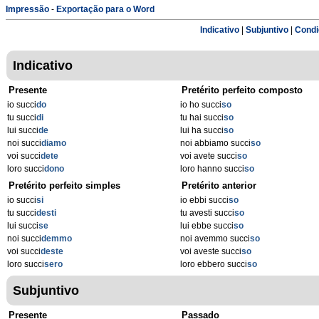
Impressão
-
Exportação para o Word
Indicativo
|
Subjuntivo
|
Condi
Indicativo
Presente
Pretérito perfeito composto
io succi
do
io ho succi
so
tu succi
di
tu hai succi
so
lui succi
de
lui ha succi
so
noi succi
diamo
noi abbiamo succi
so
voi succi
dete
voi avete succi
so
loro succi
dono
loro hanno succi
so
Pretérito perfeito simples
Pretérito anterior
io succi
si
io ebbi succi
so
tu succi
desti
tu avesti succi
so
lui succi
se
lui ebbe succi
so
noi succi
demmo
noi avemmo succi
so
voi succi
deste
voi aveste succi
so
loro succi
sero
loro ebbero succi
so
Subjuntivo
Presente
Passado