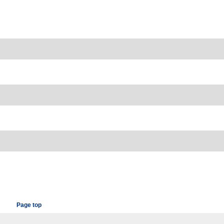
Page top