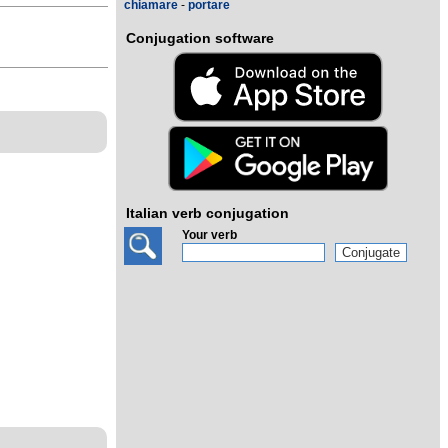
chiamare
-
portare
Conjugation software
Italian verb conjugation
Your verb