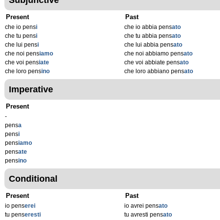
Subjunctive
Present
Past
che io pens
i
che io abbia pens
ato
che tu pens
i
che tu abbia pens
ato
che lui pens
i
che lui abbia pens
ato
che noi pens
iamo
che noi abbiamo pens
ato
che voi pens
iate
che voi abbiate pens
ato
che loro pens
ino
che loro abbiano pens
ato
Imperative
Present
-
pens
a
pens
i
pens
iamo
pens
ate
pens
ino
Conditional
Present
Past
io pens
erei
io avrei pens
ato
tu pens
eresti
tu avresti pens
ato