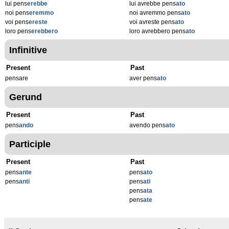
lui pens
erebbe
lui avrebbe pens
ato
noi pens
eremmo
noi avremmo pens
ato
voi pens
ereste
voi avreste pens
ato
loro pens
erebbero
loro avrebbero pens
ato
Infinitive
Present
Past
pensare
aver pens
ato
Gerund
Present
Past
pens
ando
avendo pens
ato
Participle
Present
Past
pens
ante
pens
ato
pens
anti
pens
ati
pens
ata
pens
ate