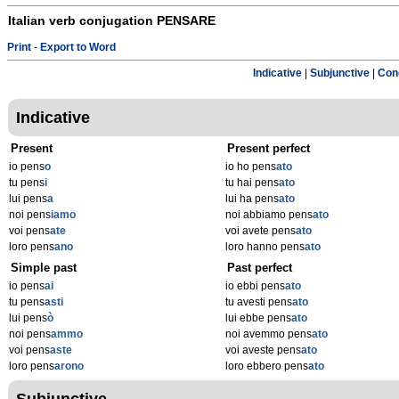
Italian verb conjugation
PENSARE
Print
-
Export to Word
Indicative
|
Subjunctive
|
Cond
Indicative
Present
Present perfect
io pens
o
io ho pens
ato
tu pens
i
tu hai pens
ato
lui pens
a
lui ha pens
ato
noi pens
iamo
noi abbiamo pens
ato
voi pens
ate
voi avete pens
ato
loro pens
ano
loro hanno pens
ato
Simple past
Past perfect
io pens
ai
io ebbi pens
ato
tu pens
asti
tu avesti pens
ato
lui pens
ò
lui ebbe pens
ato
noi pens
ammo
noi avemmo pens
ato
voi pens
aste
voi aveste pens
ato
loro pens
arono
loro ebbero pens
ato