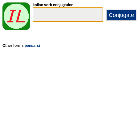
Italian verb conjugation
Other forms
pensarsi