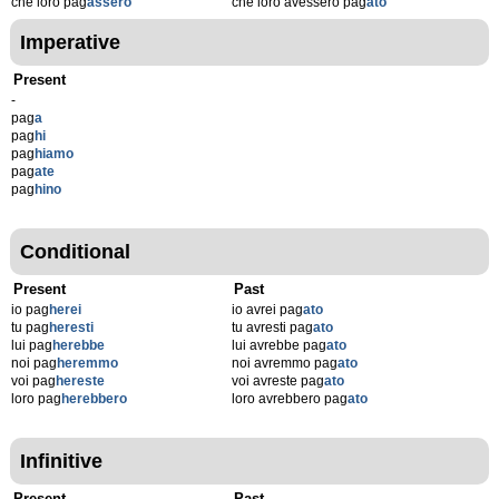
che loro pag
assero
che loro avessero pag
ato
Imperative
Present
-
pag
a
pag
hi
pag
hiamo
pag
ate
pag
hino
Conditional
Present
Past
io pag
herei
io avrei pag
ato
tu pag
heresti
tu avresti pag
ato
lui pag
herebbe
lui avrebbe pag
ato
noi pag
heremmo
noi avremmo pag
ato
voi pag
hereste
voi avreste pag
ato
loro pag
herebbero
loro avrebbero pag
ato
Infinitive
Present
Past