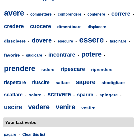
avere
correre
-
commettere
-
comprendere
-
contenere
-
-
credere
cuocere
dimenticare
-
-
-
dispiacere
-
essere
dovere
dissolvere
-
-
eseguire
-
-
fascinare
-
potere
incontrare
favorire
-
giudicare
-
-
-
prendere
ripescare
radere
riprendere
-
-
-
-
sapere
rispettare
riuscire
saltare
sbadigliare
-
-
-
-
-
scrivere
scattare
sparire
sciare
spingere
-
-
-
-
-
vedere
venire
uscire
vestire
-
-
-
Your last verbs
pagare
-
Clear this list