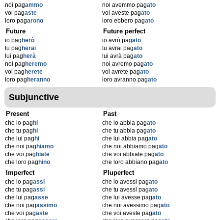
noi pag
ammo
noi avemmo pag
ato
voi pag
aste
voi aveste pag
ato
loro pag
arono
loro ebbero pag
ato
Future
Future perfect
io pag
herò
io avrò pag
ato
tu pag
herai
tu avrai pag
ato
lui pag
herà
lui avrà pag
ato
noi pag
heremo
noi avremo pag
ato
voi pag
herete
voi avrete pag
ato
loro pag
heranno
loro avranno pag
ato
Subjunctive
Present
Past
che io pag
hi
che io abbia pag
ato
che tu pag
hi
che tu abbia pag
ato
che lui pag
hi
che lui abbia pag
ato
che noi pag
hiamo
che noi abbiamo pag
ato
che voi pag
hiate
che voi abbiate pag
ato
che loro pag
hino
che loro abbiano pag
ato
Imperfect
Pluperfect
che io pag
assi
che io avessi pag
ato
che tu pag
assi
che tu avessi pag
ato
che lui pag
asse
che lui avesse pag
ato
che noi pag
assimo
che noi avessimo pag
ato
che voi pag
aste
che voi aveste pag
ato