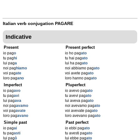
Italian verb conjugation
PAGARE
Indicative
Present
Present perfect
io pag
o
io ho pag
ato
tu pag
hi
tu hai pag
ato
lui pag
a
lui ha pag
ato
noi pag
hiamo
noi abbiamo pag
ato
voi pag
ate
voi avete pag
ato
loro pag
ano
loro hanno pag
ato
Imperfect
Pluperfect
io pag
avo
io avevo pag
ato
tu pag
avi
tu avevi pag
ato
lui pag
ava
lui aveva pag
ato
noi pag
avamo
noi avevamo pag
ato
voi pag
avate
voi avevate pag
ato
loro pag
avano
loro avevano pag
ato
Simple past
Past perfect
io pag
ai
io ebbi pag
ato
tu pag
asti
tu avesti pag
ato
lui pag
ò
lui ebbe pag
ato