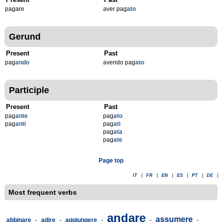
pagare
aver pag
ato
Gerund
Present
Past
pag
ando
avendo pag
ato
Participle
Present
Past
pag
ante
pag
ato
pag
anti
pag
ati
pag
ata
pag
ate
Page top
IT
|
FR
|
EN
|
ES
|
PT
|
DE
|
Most frequent verbs
andare
assumere
abbinare
-
adire
-
aggiungere
-
-
-