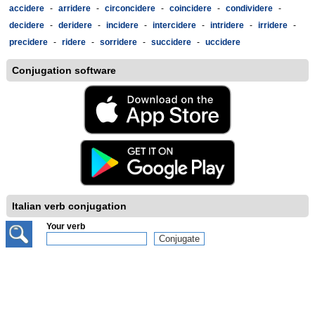
accidere
-
arridere
-
circoncidere
-
coincidere
-
condividere
-
decidere
-
deridere
-
incidere
-
intercidere
-
intridere
-
irridere
-
precidere
-
ridere
-
sorridere
-
succidere
-
uccidere
Conjugation software
Italian verb conjugation
Your verb