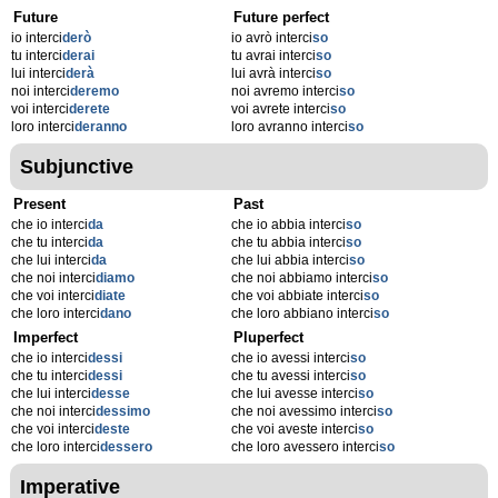
Future
Future perfect
io interci
derò
io avrò interci
so
tu interci
derai
tu avrai interci
so
lui interci
derà
lui avrà interci
so
noi interci
deremo
noi avremo interci
so
voi interci
derete
voi avrete interci
so
loro interci
deranno
loro avranno interci
so
Subjunctive
Present
Past
che io interci
da
che io abbia interci
so
che tu interci
da
che tu abbia interci
so
che lui interci
da
che lui abbia interci
so
che noi interci
diamo
che noi abbiamo interci
so
che voi interci
diate
che voi abbiate interci
so
che loro interci
dano
che loro abbiano interci
so
Imperfect
Pluperfect
che io interci
dessi
che io avessi interci
so
che tu interci
dessi
che tu avessi interci
so
che lui interci
desse
che lui avesse interci
so
che noi interci
dessimo
che noi avessimo interci
so
che voi interci
deste
che voi aveste interci
so
che loro interci
dessero
che loro avessero interci
so
Imperative