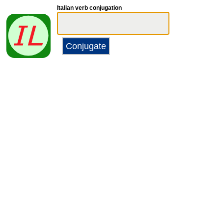
Italian verb conjugation