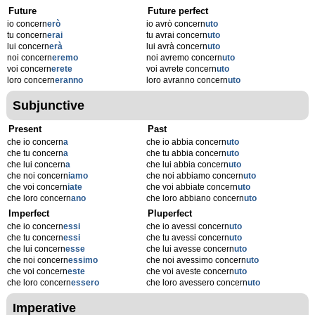
Future
Future perfect
io concern
erò
io avrò concern
uto
tu concern
erai
tu avrai concern
uto
lui concern
erà
lui avrà concern
uto
noi concern
eremo
noi avremo concern
uto
voi concern
erete
voi avrete concern
uto
loro concern
eranno
loro avranno concern
uto
Subjunctive
Present
Past
che io concern
a
che io abbia concern
uto
che tu concern
a
che tu abbia concern
uto
che lui concern
a
che lui abbia concern
uto
che noi concern
iamo
che noi abbiamo concern
uto
che voi concern
iate
che voi abbiate concern
uto
che loro concern
ano
che loro abbiano concern
uto
Imperfect
Pluperfect
che io concern
essi
che io avessi concern
uto
che tu concern
essi
che tu avessi concern
uto
che lui concern
esse
che lui avesse concern
uto
che noi concern
essimo
che noi avessimo concern
uto
che voi concern
este
che voi aveste concern
uto
che loro concern
essero
che loro avessero concern
uto
Imperative