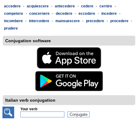
accedere
-
acquiescere
-
antecedere
-
cedere
-
cernire
-
competere
-
concernere
-
decedere
-
eccedere
-
incedere
-
incombere
-
intercedere
-
mansuescere
-
precedere
-
procedere
-
prudere
Conjugation software
Italian verb conjugation
Your verb