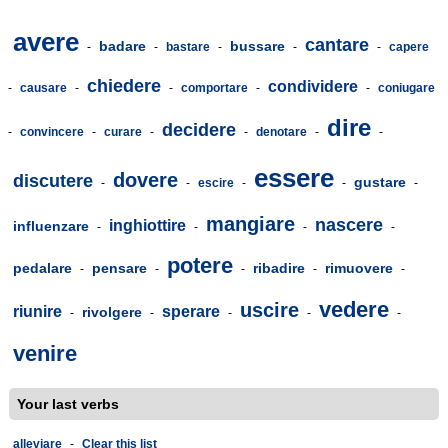
avere
cantare
badare
bussare
-
-
bastare
-
-
-
capere
chiedere
condividere
-
causare
-
-
comportare
-
-
coniugare
dire
decidere
-
convincere
-
curare
-
-
denotare
-
-
essere
dovere
discutere
gustare
-
-
escire
-
-
-
mangiare
nascere
inghiottire
influenzare
-
-
-
-
potere
pedalare
pensare
ribadire
rimuovere
-
-
-
-
-
vedere
uscire
riunire
sperare
rivolgere
-
-
-
-
-
venire
Your last verbs
alleviare
-
Clear this list