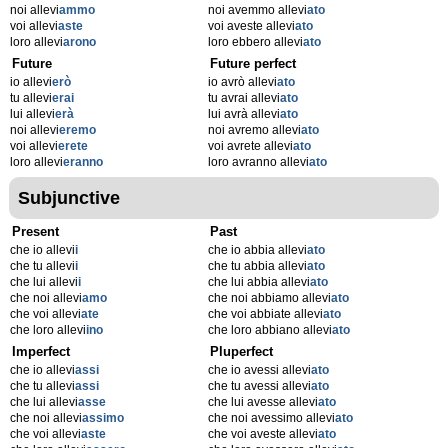
noi allevi
ammo
noi avemmo allevi
ato
voi allevi
aste
voi aveste allevi
ato
loro allevi
arono
loro ebbero allevi
ato
Future
Future perfect
io allevi
erò
io avrò allevi
ato
tu allevi
erai
tu avrai allevi
ato
lui allevi
erà
lui avrà allevi
ato
noi allevi
eremo
noi avremo allevi
ato
voi allevi
erete
voi avrete allevi
ato
loro allevi
eranno
loro avranno allevi
ato
Subjunctive
Present
Past
che io allevi
i
che io abbia allevi
ato
che tu allevi
i
che tu abbia allevi
ato
che lui allevi
i
che lui abbia allevi
ato
che noi allevi
amo
che noi abbiamo allevi
ato
che voi allevi
ate
che voi abbiate allevi
ato
che loro allevi
ino
che loro abbiano allevi
ato
Imperfect
Pluperfect
che io allevi
assi
che io avessi allevi
ato
che tu allevi
assi
che tu avessi allevi
ato
che lui allevi
asse
che lui avesse allevi
ato
che noi allevi
assimo
che noi avessimo allevi
ato
che voi allevi
aste
che voi aveste allevi
ato