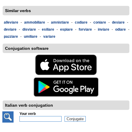
Similar verbs
alleviare
-
ammobiliare
-
amnistiare
-
codiare
-
coniare
-
desiare
-
deviare
-
disviare
-
esiliare
-
espiare
-
forviare
-
inviare
-
odiare
-
pazziare
-
umiliare
-
variare
Conjugation software
Italian verb conjugation
Your verb