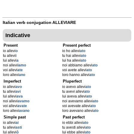
Italian verb conjugation
ALLEVIARE
Indicative
Present
Present perfect
io allevi
o
io ho allevi
ato
tu allevi
i
tu hai allevi
ato
lui allevi
a
lui ha allevi
ato
noi allevi
iamo
noi abbiamo allevi
ato
voi allevi
ate
voi avete allevi
ato
loro allevi
ano
loro hanno allevi
ato
Imperfect
Pluperfect
io allevi
avo
io avevo allevi
ato
tu allevi
avi
tu avevi allevi
ato
lui allevi
ava
lui aveva allevi
ato
noi allevi
avamo
noi avevamo allevi
ato
voi allevi
avate
voi avevate allevi
ato
loro allevi
avano
loro avevano allevi
ato
Simple past
Past perfect
io allevi
ai
io ebbi allevi
ato
tu allevi
asti
tu avesti allevi
ato
lui allevi
ò
lui ebbe allevi
ato