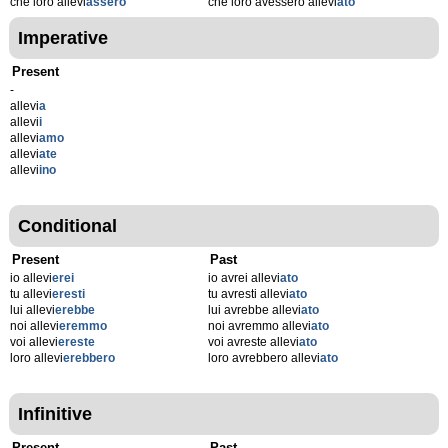
che loro allevi
assero
che loro avessero allevi
ato
Imperative
Present
-
allevi
a
allevi
i
allevi
amo
allevi
ate
allevi
ino
Conditional
Present
Past
io allevi
erei
io avrei allevi
ato
tu allevi
eresti
tu avresti allevi
ato
lui allevi
erebbe
lui avrebbe allevi
ato
noi allevi
eremmo
noi avremmo allevi
ato
voi allevi
ereste
voi avreste allevi
ato
loro allevi
erebbero
loro avrebbero allevi
ato
Infinitive
Present
Past