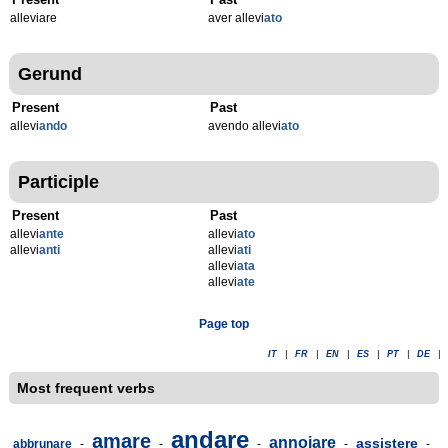
alleviare
aver allevi
ato
Gerund
Present
Past
allevi
ando
avendo allevi
ato
Participle
Present
Past
allevi
ante
allevi
ato
allevi
anti
allevi
ati
allevi
ata
allevi
ate
Page top
IT
|
FR
|
EN
|
ES
|
PT
|
DE
|
Most frequent verbs
andare
amare
annoiare
assistere
abbrunare
-
-
-
-
-