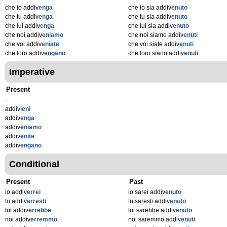
che io addiv
enga
che io sia addiv
enuto
che tu addiv
enga
che tu sia addiv
enuto
che lui addiv
enga
che lui sia addiv
enuto
che noi addiv
eniamo
che noi siamo addiv
enuti
che voi addiv
eniate
che voi siate addiv
enuti
che loro addiv
engano
che loro siano addiv
enuti
Imperative
Present
-
addiv
ieni
addiv
enga
addiv
eniamo
addiv
enite
addiv
engano
Conditional
Present
Past
io addiv
errei
io sarei addiv
enuto
tu addiv
erresti
tu saresti addiv
enuto
lui addiv
errebbe
lui sarebbe addiv
enuto
noi addiv
erremmo
noi saremmo addiv
enuti