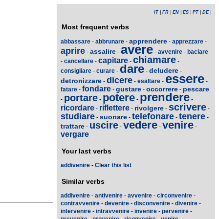
IT
|
FR
|
EN
|
ES
|
PT
|
DE
|
Most frequent verbs
apprendere
abbassare
-
abbrunare
-
-
apprezzare
-
avere
aprire
assalire
-
-
-
avvenire
-
baciare
chiamare
capitare
-
cancellare
-
-
-
dare
deludere
consigliare
-
curare
-
-
-
essere
dicere
detronizzare
-
-
esaltare
-
-
fondare
gustare
occorrere
pescare
fatare
-
-
-
-
prendere
potere
portare
-
-
-
-
scrivere
ricordare
riflettere
rivolgere
-
-
-
-
studiare
telefonare
tenere
suonare
-
-
-
-
vedere
venire
uscire
trattare
-
-
-
-
vergare
Your last verbs
addivenire
-
Clear this list
Similar verbs
addivenire
-
antivenire
-
avvenire
-
circonvenire
-
contravvenire
-
devenire
-
disconvenire
-
divenire
-
intervenire
-
intravvenire
-
invenire
-
pervenire
-