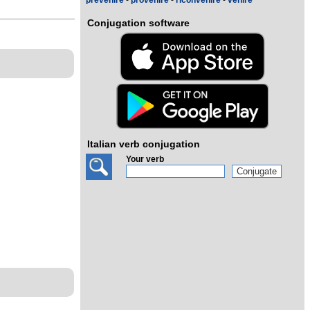
prevenire
-
provenire
-
riconvenire
-
venire
Conjugation software
Italian verb conjugation
Your verb