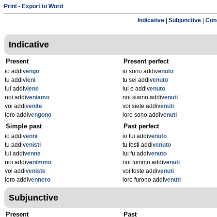
Print
-
Export to Word
Indicative
|
Subjunctive
|
Cond
Indicative
Present
Present perfect
io addiv
engo
io sono addiv
enuto
tu addiv
ieni
tu sei addiv
enuto
lui addiv
iene
lui è addiv
enuto
noi addiv
eniamo
noi siamo addiv
enuti
voi addiv
enite
voi siete addiv
enuti
loro addiv
engono
loro sono addiv
enuti
Simple past
Past perfect
io addiv
enni
io fui addiv
enuto
tu addiv
enisti
tu fosti addiv
enuto
lui addiv
enne
lui fu addiv
enuto
noi addiv
enimmo
noi fummo addiv
enuti
voi addiv
eniste
voi foste addiv
enuti
loro addiv
ennero
loro furono addiv
enuti
Subjunctive
Present
Past