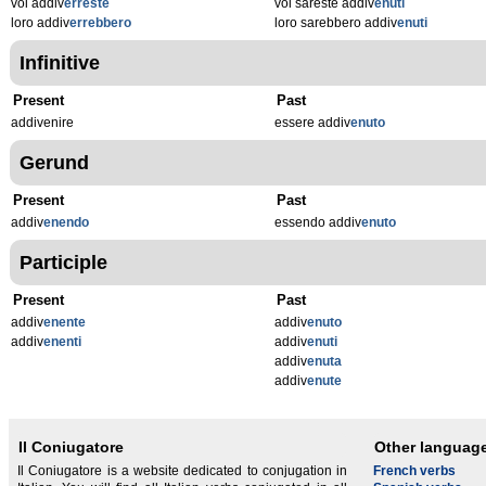
voi addiv
erreste
voi sareste addiv
enuti
loro addiv
errebbero
loro sarebbero addiv
enuti
Infinitive
Present
Past
addivenire
essere addiv
enuto
Gerund
Present
Past
addiv
enendo
essendo addiv
enuto
Participle
Present
Past
addiv
enente
addiv
enuto
addiv
enenti
addiv
enuti
addiv
enuta
addiv
enute
Il Coniugatore
Other languag
Il Coniugatore is a website dedicated to conjugation in
French verbs