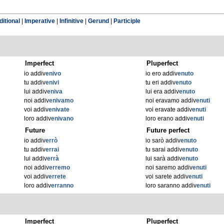
itional
|
Imperative
|
Infinitive
|
Gerund
|
Participle
Imperfect
Pluperfect
io addiv
enivo
io ero addiv
enuto
tu addiv
enivi
tu eri addiv
enuto
lui addiv
eniva
lui era addiv
enuto
noi addiv
enivamo
noi eravamo addiv
enuti
voi addiv
enivate
voi eravate addiv
enuti
loro addiv
enivano
loro erano addiv
enuti
Future
Future perfect
io addiv
errò
io sarò addiv
enuto
tu addiv
errai
tu sarai addiv
enuto
lui addiv
errà
lui sarà addiv
enuto
noi addiv
erremo
noi saremo addiv
enuti
voi addiv
errete
voi sarete addiv
enuti
loro addiv
erranno
loro saranno addiv
enuti
Imperfect
Pluperfect