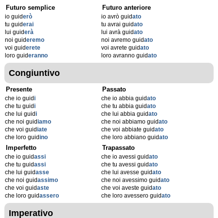
Futuro semplice
Futuro anteriore
io guid
erò
io avrò guid
ato
tu guid
erai
tu avrai guid
ato
lui guid
erà
lui avrà guid
ato
noi guid
eremo
noi avremo guid
ato
voi guid
erete
voi avrete guid
ato
loro guid
eranno
loro avranno guid
ato
Congiuntivo
Presente
Passato
che io guid
i
che io abbia guid
ato
che tu guid
i
che tu abbia guid
ato
che lui guid
i
che lui abbia guid
ato
che noi guid
iamo
che noi abbiamo guid
ato
che voi guid
iate
che voi abbiate guid
ato
che loro guid
ino
che loro abbiano guid
ato
Imperfetto
Trapassato
che io guid
assi
che io avessi guid
ato
che tu guid
assi
che tu avessi guid
ato
che lui guid
asse
che lui avesse guid
ato
che noi guid
assimo
che noi avessimo guid
ato
che voi guid
aste
che voi aveste guid
ato
che loro guid
assero
che loro avessero guid
ato
Imperativo