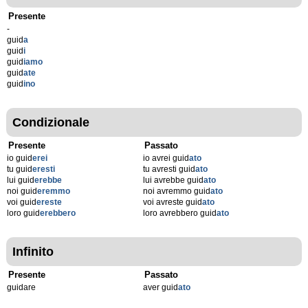
Presente
-
guid
a
guid
i
guid
iamo
guid
ate
guid
ino
Condizionale
Presente
Passato
io guid
erei
io avrei guid
ato
tu guid
eresti
tu avresti guid
ato
lui guid
erebbe
lui avrebbe guid
ato
noi guid
eremmo
noi avremmo guid
ato
voi guid
ereste
voi avreste guid
ato
loro guid
erebbero
loro avrebbero guid
ato
Infinito
Presente
Passato
guidare
aver guid
ato