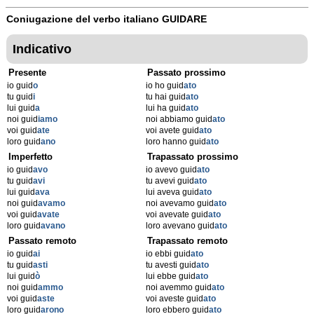
Coniugazione del verbo italiano
GUIDARE
Indicativo
Presente
Passato prossimo
io guid
o
io ho guid
ato
tu guid
i
tu hai guid
ato
lui guid
a
lui ha guid
ato
noi guid
iamo
noi abbiamo guid
ato
voi guid
ate
voi avete guid
ato
loro guid
ano
loro hanno guid
ato
Imperfetto
Trapassato prossimo
io guid
avo
io avevo guid
ato
tu guid
avi
tu avevi guid
ato
lui guid
ava
lui aveva guid
ato
noi guid
avamo
noi avevamo guid
ato
voi guid
avate
voi avevate guid
ato
loro guid
avano
loro avevano guid
ato
Passato remoto
Trapassato remoto
io guid
ai
io ebbi guid
ato
tu guid
asti
tu avesti guid
ato
lui guid
ò
lui ebbe guid
ato
noi guid
ammo
noi avemmo guid
ato
voi guid
aste
voi aveste guid
ato
loro guid
arono
loro ebbero guid
ato