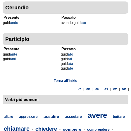
Gerundio
Presente
Passato
guid
ando
avendo guid
ato
Participio
Presente
Passato
guid
ante
guid
ato
guid
anti
guid
ati
guid
ata
guid
ate
Torna all'inizio
IT
|
FR
|
EN
|
ES
|
PT
|
DE
|
Verbi più comuni
avere
assalire
aliare
-
apprezzare
-
-
assuefare
-
-
buttare
-
chiamare
chiedere
compiere
-
-
-
comprendere
-