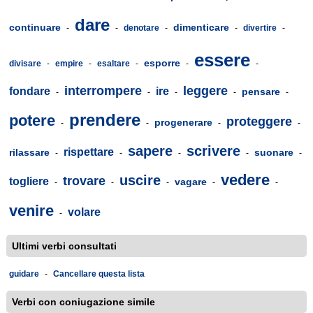
dare
continuare
dimenticare
-
-
denotare
-
-
divertire
-
essere
esporre
divisare
-
empire
-
esaltare
-
-
-
interrompere
leggere
fondare
ire
pensare
-
-
-
-
-
prendere
potere
proteggere
progenerare
-
-
-
-
sapere
scrivere
rispettare
rilassare
suonare
-
-
-
-
-
vedere
uscire
trovare
togliere
vagare
-
-
-
-
-
venire
volare
-
Ultimi verbi consultati
guidare
-
Cancellare questa lista
Verbi con coniugazione simile