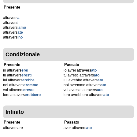
Presente
-
attravers
a
attravers
i
attravers
iamo
attravers
ate
attravers
ino
Condizionale
Presente
Passato
io attravers
erei
io avrei attravers
ato
tu attravers
eresti
tu avresti attravers
ato
lui attravers
erebbe
lui avrebbe attravers
ato
noi attravers
eremmo
noi avremmo attravers
ato
voi attravers
ereste
voi avreste attravers
ato
loro attravers
erebbero
loro avrebbero attravers
ato
Infinito
Presente
Passato
attraversare
aver attravers
ato