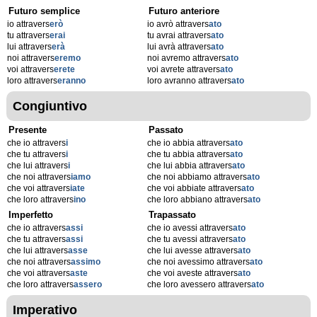
Futuro semplice
Futuro anteriore
io attravers
erò
io avrò attravers
ato
tu attravers
erai
tu avrai attravers
ato
lui attravers
erà
lui avrà attravers
ato
noi attravers
eremo
noi avremo attravers
ato
voi attravers
erete
voi avrete attravers
ato
loro attravers
eranno
loro avranno attravers
ato
Congiuntivo
Presente
Passato
che io attravers
i
che io abbia attravers
ato
che tu attravers
i
che tu abbia attravers
ato
che lui attravers
i
che lui abbia attravers
ato
che noi attravers
iamo
che noi abbiamo attravers
ato
che voi attravers
iate
che voi abbiate attravers
ato
che loro attravers
ino
che loro abbiano attravers
ato
Imperfetto
Trapassato
che io attravers
assi
che io avessi attravers
ato
che tu attravers
assi
che tu avessi attravers
ato
che lui attravers
asse
che lui avesse attravers
ato
che noi attravers
assimo
che noi avessimo attravers
ato
che voi attravers
aste
che voi aveste attravers
ato
che loro attravers
assero
che loro avessero attravers
ato
Imperativo