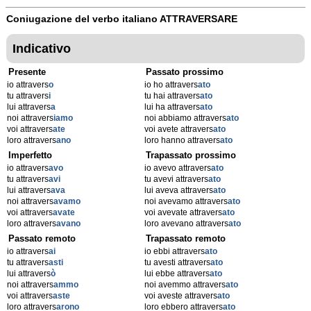
Coniugazione del verbo italiano
ATTRAVERSARE
Indicativo
Presente
Passato prossimo
io attravers
o
io ho attravers
ato
tu attravers
i
tu hai attravers
ato
lui attravers
a
lui ha attravers
ato
noi attravers
iamo
noi abbiamo attravers
ato
voi attravers
ate
voi avete attravers
ato
loro attravers
ano
loro hanno attravers
ato
Imperfetto
Trapassato prossimo
io attravers
avo
io avevo attravers
ato
tu attravers
avi
tu avevi attravers
ato
lui attravers
ava
lui aveva attravers
ato
noi attravers
avamo
noi avevamo attravers
ato
voi attravers
avate
voi avevate attravers
ato
loro attravers
avano
loro avevano attravers
ato
Passato remoto
Trapassato remoto
io attravers
ai
io ebbi attravers
ato
tu attravers
asti
tu avesti attravers
ato
lui attravers
ò
lui ebbe attravers
ato
noi attravers
ammo
noi avemmo attravers
ato
voi attravers
aste
voi aveste attravers
ato
loro attravers
arono
loro ebbero attravers
ato