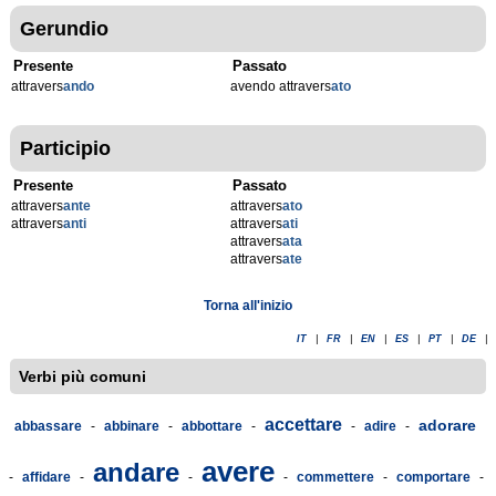
Gerundio
Presente
Passato
attravers
ando
avendo attravers
ato
Participio
Presente
Passato
attravers
ante
attravers
ato
attravers
anti
attravers
ati
attravers
ata
attravers
ate
Torna all'inizio
IT
|
FR
|
EN
|
ES
|
PT
|
DE
|
Verbi più comuni
accettare
adorare
abbassare
-
abbinare
-
abbottare
-
-
adire
-
avere
andare
-
affidare
-
-
-
commettere
-
comportare
-