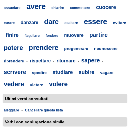
avere
cuocere
assuefare
-
-
chiarire
-
commettere
-
-
essere
dare
danzare
evitare
curare
-
-
-
esaltare
-
-
partire
finire
muovere
-
-
flagellare
-
fondere
-
-
-
prendere
potere
progenerare
riconoscere
-
-
-
-
sapere
rispettare
ritornare
riprendere
-
-
-
-
scrivere
studiare
subire
spedire
vagare
-
-
-
-
-
vedere
volere
vietare
-
-
Ultimi verbi consultati
aleggiare
-
Cancellare questa lista
Verbi con coniugazione simile