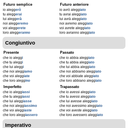
Futuro semplice
Futuro anteriore
io alegg
erò
io avrò alegg
iato
tu alegg
erai
tu avrai alegg
iato
lui alegg
erà
lui avrà alegg
iato
noi alegg
eremo
noi avremo alegg
iato
voi alegg
erete
voi avrete alegg
iato
loro alegg
eranno
loro avranno alegg
iato
Congiuntivo
Presente
Passato
che io alegg
i
che io abbia alegg
iato
che tu alegg
i
che tu abbia alegg
iato
che lui alegg
i
che lui abbia alegg
iato
che noi alegg
iamo
che noi abbiamo alegg
iato
che voi alegg
iate
che voi abbiate alegg
iato
che loro alegg
ino
che loro abbiano alegg
iato
Imperfetto
Trapassato
che io alegg
iassi
che io avessi alegg
iato
che tu alegg
iassi
che tu avessi alegg
iato
che lui alegg
iasse
che lui avesse alegg
iato
che noi alegg
iassimo
che noi avessimo alegg
iato
che voi alegg
iaste
che voi aveste alegg
iato
che loro alegg
iassero
che loro avessero alegg
iato
Imperativo