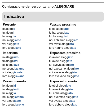
Coniugazione del verbo italiano
ALEGGIARE
Indicativo
Presente
Passato prossimo
io alegg
io
io ho alegg
iato
tu alegg
i
tu hai alegg
iato
lui alegg
ia
lui ha alegg
iato
noi alegg
iamo
noi abbiamo alegg
iato
voi alegg
iate
voi avete alegg
iato
loro alegg
iano
loro hanno alegg
iato
Imperfetto
Trapassato prossimo
io alegg
iavo
io avevo alegg
iato
tu alegg
iavi
tu avevi alegg
iato
lui alegg
iava
lui aveva alegg
iato
noi alegg
iavamo
noi avevamo alegg
iato
voi alegg
iavate
voi avevate alegg
iato
loro alegg
iavano
loro avevano alegg
iato
Passato remoto
Trapassato remoto
io alegg
iai
io ebbi alegg
iato
tu alegg
iasti
tu avesti alegg
iato
lui alegg
iò
lui ebbe alegg
iato
noi alegg
iammo
noi avemmo alegg
iato
voi alegg
iaste
voi aveste alegg
iato
loro alegg
iarono
loro ebbero alegg
iato