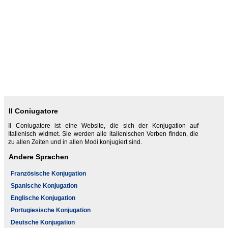
Il Coniugatore
Il Coniugatore ist eine Website, die sich der Konjugation auf
Italienisch widmet. Sie werden alle italienischen Verben finden, die
zu allen Zeiten und in allen Modi konjugiert sind.
Andere Sprachen
Französische Konjugation
Spanische Konjugation
Englische Konjugation
Portugiesische Konjugation
Deutsche Konjugation