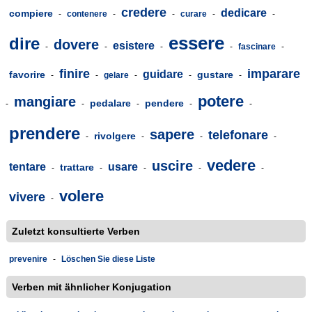
credere
dedicare
compiere
-
contenere
-
-
curare
-
-
essere
dire
dovere
esistere
-
-
-
-
fascinare
-
finire
imparare
guidare
favorire
gustare
-
-
gelare
-
-
-
potere
mangiare
pedalare
pendere
-
-
-
-
-
prendere
sapere
telefonare
rivolgere
-
-
-
-
vedere
uscire
tentare
usare
trattare
-
-
-
-
-
volere
vivere
-
Zuletzt konsultierte Verben
prevenire
-
Löschen Sie diese Liste
Verben mit ähnlicher Konjugation