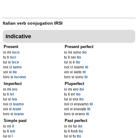
Italian verb conjugation
IRSI
Indicative
Present
Present perfect
io mi
isco
io mi sono
ito
tu ti
isci
tu ti sei
ito
lui si
isce
lui si è
ito
noi ci
iamo
noi ci siamo
iti
voi vi
ite
voi vi siete
iti
loro si
iscono
loro si sono
iti
Imperfect
Pluperfect
io mi
ivo
io mi ero
ito
tu ti
ivi
tu ti eri
ito
lui si
iva
lui si era
ito
noi ci
ivamo
noi ci eravamo
iti
voi vi
ivate
voi vi eravate
iti
loro si
ivano
loro si erano
iti
Simple past
Past perfect
io mi
ii
io mi fui
ito
tu ti
isti
tu ti fosti
ito
lui si
ì
lui si fu
ito