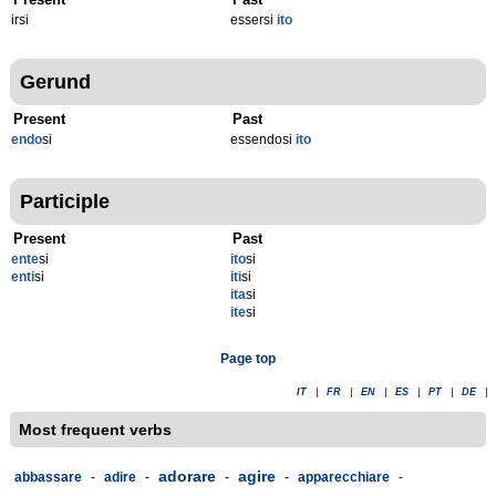
irsi
essersi
ito
Gerund
Present
Past
endo
si
essendosi
ito
Participle
Present
Past
ente
si
ito
si
enti
si
iti
si
ita
si
ite
si
Page top
IT
|
FR
|
EN
|
ES
|
PT
|
DE
|
Most frequent verbs
adorare
agire
abbassare
-
adire
-
-
-
apparecchiare
-