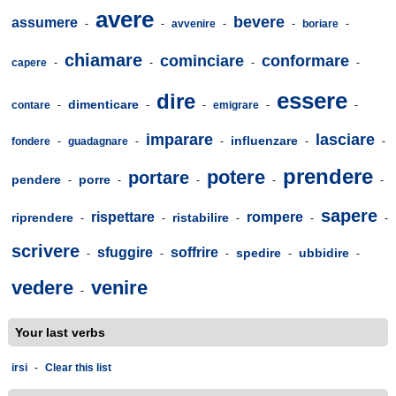
avere
bevere
assumere
-
-
avvenire
-
-
boriare
-
chiamare
cominciare
conformare
capere
-
-
-
-
essere
dire
dimenticare
contare
-
-
-
emigrare
-
-
imparare
lasciare
influenzare
fondere
-
guadagnare
-
-
-
-
prendere
potere
portare
pendere
porre
-
-
-
-
-
sapere
rispettare
rompere
riprendere
ristabilire
-
-
-
-
-
scrivere
sfuggire
soffrire
spedire
ubbidire
-
-
-
-
-
vedere
venire
-
Your last verbs
irsi
-
Clear this list