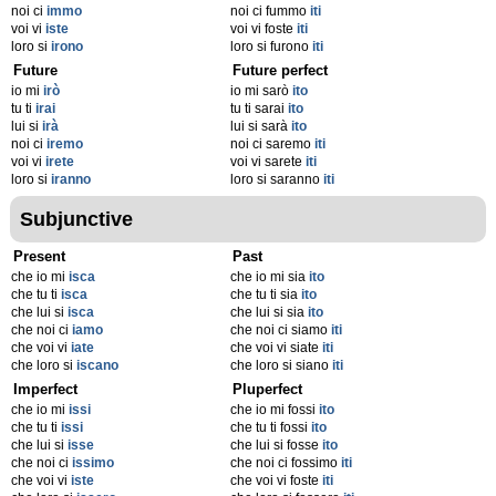
noi ci
immo
noi ci fummo
iti
voi vi
iste
voi vi foste
iti
loro si
irono
loro si furono
iti
Future
Future perfect
io mi
irò
io mi sarò
ito
tu ti
irai
tu ti sarai
ito
lui si
irà
lui si sarà
ito
noi ci
iremo
noi ci saremo
iti
voi vi
irete
voi vi sarete
iti
loro si
iranno
loro si saranno
iti
Subjunctive
Present
Past
che io mi
isca
che io mi sia
ito
che tu ti
isca
che tu ti sia
ito
che lui si
isca
che lui si sia
ito
che noi ci
iamo
che noi ci siamo
iti
che voi vi
iate
che voi vi siate
iti
che loro si
iscano
che loro si siano
iti
Imperfect
Pluperfect
che io mi
issi
che io mi fossi
ito
che tu ti
issi
che tu ti fossi
ito
che lui si
isse
che lui si fosse
ito
che noi ci
issimo
che noi ci fossimo
iti
che voi vi
iste
che voi vi foste
iti