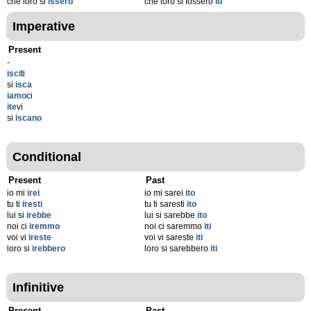
che loro si
issero
che loro si fossero
iti
Imperative
Present
-
isci
ti
si
isca
iamo
ci
ite
vi
si
iscano
Conditional
Present
Past
io mi
irei
io mi sarei
ito
tu ti
iresti
tu ti saresti
ito
lui si
irebbe
lui si sarebbe
ito
noi ci
iremmo
noi ci saremmo
iti
voi vi
ireste
voi vi sareste
iti
loro si
irebbero
loro si sarebbero
iti
Infinitive
Present
Past