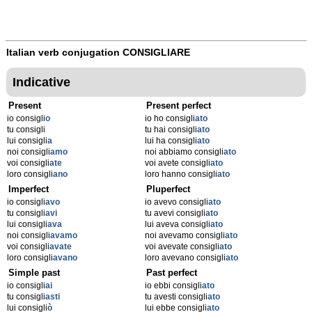
Italian verb conjugation
CONSIGLIARE
Indicative
Present
Present perfect
io consigli
o
io ho consigli
ato
tu consigli
tu hai consigli
ato
lui consigli
a
lui ha consigli
ato
noi consigli
amo
noi abbiamo consigli
ato
voi consigli
ate
voi avete consigli
ato
loro consigli
ano
loro hanno consigli
ato
Imperfect
Pluperfect
io consigli
avo
io avevo consigli
ato
tu consigli
avi
tu avevi consigli
ato
lui consigli
ava
lui aveva consigli
ato
noi consigli
avamo
noi avevamo consigli
ato
voi consigli
avate
voi avevate consigli
ato
loro consigli
avano
loro avevano consigli
ato
Simple past
Past perfect
io consigli
ai
io ebbi consigli
ato
tu consigli
asti
tu avesti consigli
ato
lui consigli
ò
lui ebbe consigli
ato