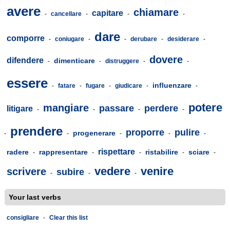
avere
chiamare
capitare
-
cancellare
-
-
-
dare
comporre
-
coniugare
-
-
derubare
-
desiderare
-
dovere
difendere
dimenticare
-
-
distruggere
-
-
essere
influenzare
-
fatare
-
fugare
-
giudicare
-
-
potere
mangiare
passare
perdere
litigare
-
-
-
-
prendere
proporre
pulire
progenerare
-
-
-
-
-
rispettare
radere
rappresentare
ristabilire
sciare
-
-
-
-
-
vedere
venire
scrivere
subire
-
-
-
Your last verbs
consigliare
-
Clear this list