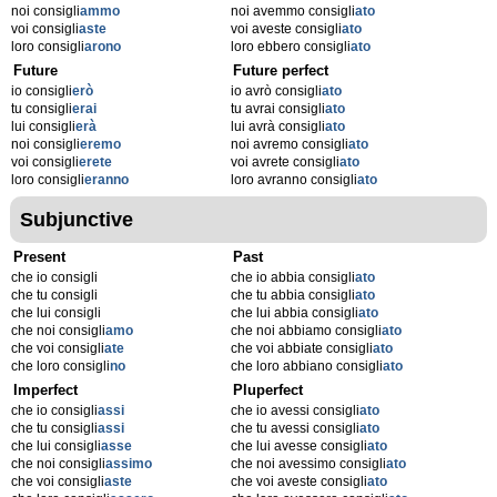
noi consigli
ammo
noi avemmo consigli
ato
voi consigli
aste
voi aveste consigli
ato
loro consigli
arono
loro ebbero consigli
ato
Future
Future perfect
io consigli
erò
io avrò consigli
ato
tu consigli
erai
tu avrai consigli
ato
lui consigli
erà
lui avrà consigli
ato
noi consigli
eremo
noi avremo consigli
ato
voi consigli
erete
voi avrete consigli
ato
loro consigli
eranno
loro avranno consigli
ato
Subjunctive
Present
Past
che io consigli
che io abbia consigli
ato
che tu consigli
che tu abbia consigli
ato
che lui consigli
che lui abbia consigli
ato
che noi consigli
amo
che noi abbiamo consigli
ato
che voi consigli
ate
che voi abbiate consigli
ato
che loro consigli
no
che loro abbiano consigli
ato
Imperfect
Pluperfect
che io consigli
assi
che io avessi consigli
ato
che tu consigli
assi
che tu avessi consigli
ato
che lui consigli
asse
che lui avesse consigli
ato
che noi consigli
assimo
che noi avessimo consigli
ato
che voi consigli
aste
che voi aveste consigli
ato