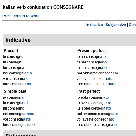
Italian verb conjugation
CONSEGNARE
Print
-
Export to Word
Indicative
|
Subjunctive
|
Cond
Indicative
Present
Present perfect
io consegn
o
io ho consegn
ato
tu consegn
i
tu hai consegn
ato
lui consegn
a
lui ha consegn
ato
noi consegn
iamo
noi abbiamo consegn
ato
voi consegn
ate
voi avete consegn
ato
loro consegn
ano
loro hanno consegn
ato
Simple past
Past perfect
io consegn
ai
io ebbi consegn
ato
tu consegn
asti
tu avesti consegn
ato
lui consegn
ò
lui ebbe consegn
ato
noi consegn
ammo
noi avemmo consegn
ato
voi consegn
aste
voi aveste consegn
ato
loro consegn
arono
loro ebbero consegn
ato