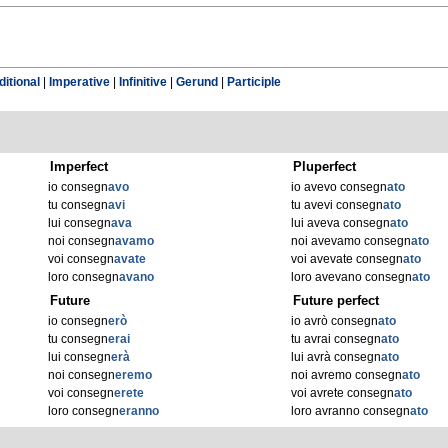
itional
|
Imperative
|
Infinitive
|
Gerund
|
Participle
Imperfect
Pluperfect
io consegn
avo
io avevo consegn
ato
tu consegn
avi
tu avevi consegn
ato
lui consegn
ava
lui aveva consegn
ato
noi consegn
avamo
noi avevamo consegn
ato
voi consegn
avate
voi avevate consegn
ato
loro consegn
avano
loro avevano consegn
ato
Future
Future perfect
io consegn
erò
io avrò consegn
ato
tu consegn
erai
tu avrai consegn
ato
lui consegn
erà
lui avrà consegn
ato
noi consegn
eremo
noi avremo consegn
ato
voi consegn
erete
voi avrete consegn
ato
loro consegn
eranno
loro avranno consegn
ato