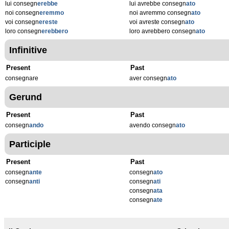
lui consegn
erebbe
lui avrebbe consegn
ato
noi consegn
eremmo
noi avremmo consegn
ato
voi consegn
ereste
voi avreste consegn
ato
loro consegn
erebbero
loro avrebbero consegn
ato
Infinitive
Present
Past
consegnare
aver consegn
ato
Gerund
Present
Past
consegn
ando
avendo consegn
ato
Participle
Present
Past
consegn
ante
consegn
ato
consegn
anti
consegn
ati
consegn
ata
consegn
ate