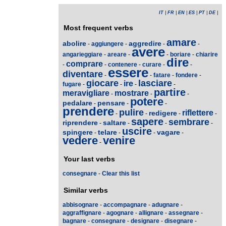
IT
|
FR
|
EN
|
ES
|
PT
|
DE
|
Most frequent verbs
amare
abolire
aggredire
-
aggiungere
-
-
-
avere
angarieggiare
-
areare
-
-
boriare
-
chiarire
dire
comprare
-
-
contenere
-
curare
-
-
essere
diventare
-
-
fatare
-
fondere
-
giocare
lasciare
ire
fugare
-
-
-
-
partire
meravigliare
mostrare
-
-
-
potere
pedalare
pensare
-
-
-
prendere
pulire
riflettere
redigere
-
-
-
-
sapere
sembrare
riprendere
saltare
-
-
-
-
uscire
spingere
telare
vagare
-
-
-
-
vedere
venire
-
Your last verbs
consegnare
-
Clear this list
Similar verbs
abbisognare
-
accompagnare
-
adugnare
-
aggraffignare
-
agognare
-
allignare
-
assegnare
-
bagnare
-
consegnare
-
designare
-
disegnare
-