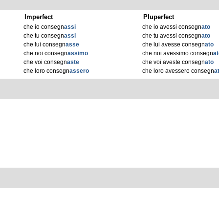
Imperfect
Pluperfect
che io consegn
assi
che io avessi consegn
ato
che tu consegn
assi
che tu avessi consegn
ato
che lui consegn
asse
che lui avesse consegn
ato
che noi consegn
assimo
che noi avessimo consegn
a
che voi consegn
aste
che voi aveste consegn
ato
che loro consegn
assero
che loro avessero consegn
a