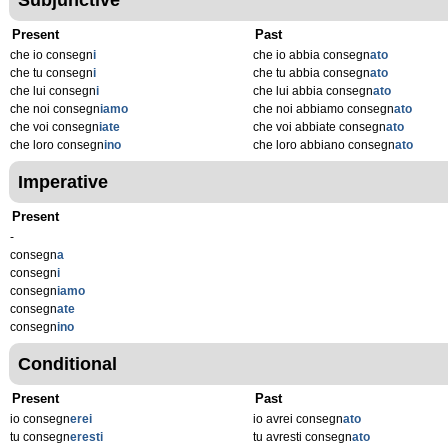
Subjunctive
Present
Past
che io consegn
i
che io abbia consegn
ato
che tu consegn
i
che tu abbia consegn
ato
che lui consegn
i
che lui abbia consegn
ato
che noi consegn
iamo
che noi abbiamo consegn
ato
che voi consegn
iate
che voi abbiate consegn
ato
che loro consegn
ino
che loro abbiano consegn
ato
Imperative
Present
-
consegn
a
consegn
i
consegn
iamo
consegn
ate
consegn
ino
Conditional
Present
Past
io consegn
erei
io avrei consegn
ato
tu consegn
eresti
tu avresti consegn
ato