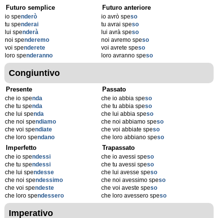
Futuro semplice
Futuro anteriore
io spe
nderò
io avrò spe
so
tu spe
nderai
tu avrai spe
so
lui spe
nderà
lui avrà spe
so
noi spe
nderemo
noi avremo spe
so
voi spe
nderete
voi avrete spe
so
loro spe
nderanno
loro avranno spe
so
Congiuntivo
Presente
Passato
che io spe
nda
che io abbia spe
so
che tu spe
nda
che tu abbia spe
so
che lui spe
nda
che lui abbia spe
so
che noi spe
ndiamo
che noi abbiamo spe
so
che voi spe
ndiate
che voi abbiate spe
so
che loro spe
ndano
che loro abbiano spe
so
Imperfetto
Trapassato
che io spe
ndessi
che io avessi spe
so
che tu spe
ndessi
che tu avessi spe
so
che lui spe
ndesse
che lui avesse spe
so
che noi spe
ndessimo
che noi avessimo spe
so
che voi spe
ndeste
che voi aveste spe
so
che loro spe
ndessero
che loro avessero spe
so
Imperativo