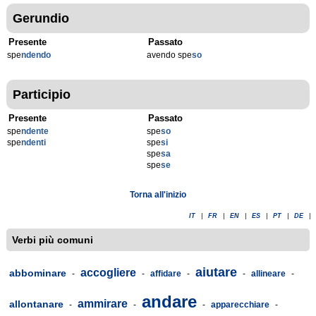
Gerundio
Presente
Passato
spe
ndendo
avendo spe
so
Participio
Presente
Passato
spe
ndente
spe
so
spe
ndenti
spe
si
spe
sa
spe
se
Torna all'inizio
IT
|
FR
|
EN
|
ES
|
PT
|
DE
|
Verbi più comuni
aiutare
accogliere
abbominare
-
-
affidare
-
-
allineare
-
andare
ammirare
allontanare
-
-
-
apparecchiare
-