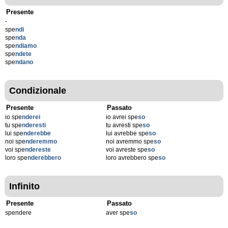
Presente
-
spe
ndi
spe
nda
spe
ndiamo
spe
ndete
spe
ndano
Condizionale
Presente
Passato
io spe
nderei
io avrei spe
so
tu spe
nderesti
tu avresti spe
so
lui spe
nderebbe
lui avrebbe spe
so
noi spe
nderemmo
noi avremmo spe
so
voi spe
ndereste
voi avreste spe
so
loro spe
nderebbero
loro avrebbero spe
so
Infinito
Presente
Passato
spendere
aver spe
so