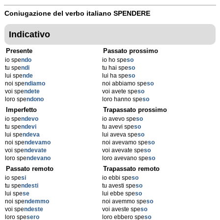
Coniugazione del verbo italiano
SPENDERE
Indicativo
Presente
Passato prossimo
io spe
ndo
io ho spe
so
tu spe
ndi
tu hai spe
so
lui spe
nde
lui ha spe
so
noi spe
ndiamo
noi abbiamo spe
so
voi spe
ndete
voi avete spe
so
loro spe
ndono
loro hanno spe
so
Imperfetto
Trapassato prossimo
io spe
ndevo
io avevo spe
so
tu spe
ndevi
tu avevi spe
so
lui spe
ndeva
lui aveva spe
so
noi spe
ndevamo
noi avevamo spe
so
voi spe
ndevate
voi avevate spe
so
loro spe
ndevano
loro avevano spe
so
Passato remoto
Trapassato remoto
io spe
si
io ebbi spe
so
tu spe
ndesti
tu avesti spe
so
lui spe
se
lui ebbe spe
so
noi spe
ndemmo
noi avemmo spe
so
voi spe
ndeste
voi aveste spe
so
loro spe
sero
loro ebbero spe
so