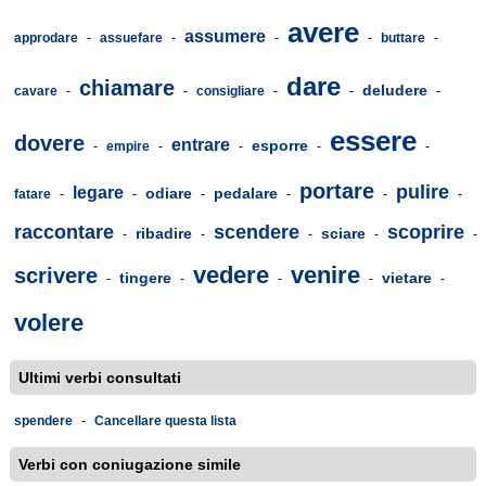
avere
assumere
approdare
-
assuefare
-
-
-
buttare
-
dare
chiamare
deludere
cavare
-
-
consigliare
-
-
-
essere
dovere
entrare
esporre
-
empire
-
-
-
-
portare
pulire
legare
odiare
pedalare
fatare
-
-
-
-
-
-
raccontare
scendere
scoprire
ribadire
sciare
-
-
-
-
-
vedere
venire
scrivere
tingere
vietare
-
-
-
-
-
volere
Ultimi verbi consultati
spendere
-
Cancellare questa lista
Verbi con coniugazione simile