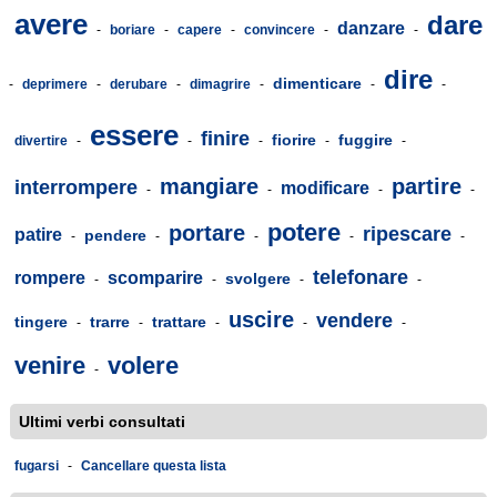
avere
dare
danzare
-
boriare
-
capere
-
convincere
-
-
dire
dimenticare
-
deprimere
-
derubare
-
dimagrire
-
-
-
essere
finire
fiorire
fuggire
divertire
-
-
-
-
-
mangiare
partire
interrompere
modificare
-
-
-
-
potere
portare
ripescare
patire
pendere
-
-
-
-
-
telefonare
rompere
scomparire
svolgere
-
-
-
-
uscire
vendere
tingere
trarre
trattare
-
-
-
-
-
venire
volere
-
Ultimi verbi consultati
fugarsi
-
Cancellare questa lista