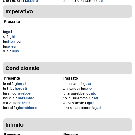
che loro si fug
assero
che loro si fossero fug
ati
Imperativo
Presente
-
fug
a
ti
si fug
hi
fug
hiamo
ci
fug
ate
vi
si fug
hino
Condizionale
Presente
Passato
io mi fug
herei
io mi sarei fug
ato
tu ti fug
heresti
tu ti saresti fug
ato
lui si fug
herebbe
lui si sarebbe fug
ato
noi ci fug
heremmo
noi ci saremmo fug
ati
voi vi fug
hereste
voi vi sareste fug
ati
loro si fug
herebbero
loro si sarebbero fug
ati
Infinito
Presente
Passato