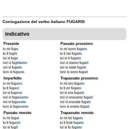
Coniugazione del verbo italiano
FUGARSI
Indicativo
Presente
Passato prossimo
io mi fug
o
io mi sono fug
ato
tu ti fug
hi
tu ti sei fug
ato
lui si fug
a
lui si è fug
ato
noi ci fug
hiamo
noi ci siamo fug
ati
voi vi fug
ate
voi vi siete fug
ati
loro si fug
ano
loro si sono fug
ati
Imperfetto
Trapassato prossimo
io mi fug
avo
io mi ero fug
ato
tu ti fug
avi
tu ti eri fug
ato
lui si fug
ava
lui si era fug
ato
noi ci fug
avamo
noi ci eravamo fug
ati
voi vi fug
avate
voi vi eravate fug
ati
loro si fug
avano
loro si erano fug
ati
Passato remoto
Trapassato remoto
io mi fug
ai
io mi fui fug
ato
tu ti fug
asti
tu ti fosti fug
ato
lui si fug
ò
lui si fu fug
ato