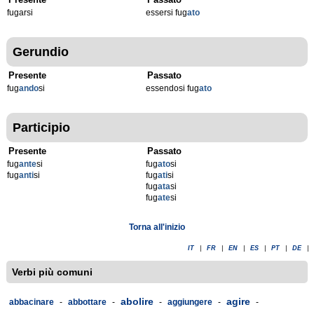
fugarsi
essersi fug
ato
Gerundio
Presente
Passato
fug
ando
si
essendosi fug
ato
Participio
Presente
Passato
fug
ante
si
fug
ato
si
fug
anti
si
fug
ati
si
fug
ata
si
fug
ate
si
Torna all'inizio
IT
|
FR
|
EN
|
ES
|
PT
|
DE
|
Verbi più comuni
abolire
agire
abbacinare
-
abbottare
-
-
aggiungere
-
-