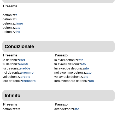
Presente
-
detronizz
a
detronizz
i
detronizz
iamo
detronizz
ate
detronizz
ino
Condizionale
Presente
Passato
io detronizz
erei
io avrei detronizz
ato
tu detronizz
eresti
tu avresti detronizz
ato
lui detronizz
erebbe
lui avrebbe detronizz
ato
noi detronizz
eremmo
noi avremmo detronizz
ato
voi detronizz
ereste
voi avreste detronizz
ato
loro detronizz
erebbero
loro avrebbero detronizz
ato
Infinito
Presente
Passato
detronizzare
aver detronizz
ato