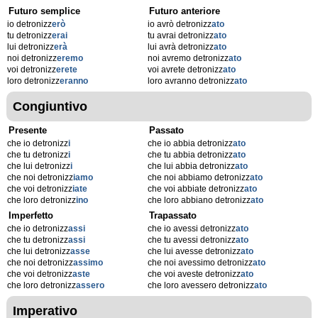
Futuro semplice
Futuro anteriore
io detronizz
erò
io avrò detronizz
ato
tu detronizz
erai
tu avrai detronizz
ato
lui detronizz
erà
lui avrà detronizz
ato
noi detronizz
eremo
noi avremo detronizz
ato
voi detronizz
erete
voi avrete detronizz
ato
loro detronizz
eranno
loro avranno detronizz
ato
Congiuntivo
Presente
Passato
che io detronizz
i
che io abbia detronizz
ato
che tu detronizz
i
che tu abbia detronizz
ato
che lui detronizz
i
che lui abbia detronizz
ato
che noi detronizz
iamo
che noi abbiamo detronizz
ato
che voi detronizz
iate
che voi abbiate detronizz
ato
che loro detronizz
ino
che loro abbiano detronizz
ato
Imperfetto
Trapassato
che io detronizz
assi
che io avessi detronizz
ato
che tu detronizz
assi
che tu avessi detronizz
ato
che lui detronizz
asse
che lui avesse detronizz
ato
che noi detronizz
assimo
che noi avessimo detronizz
ato
che voi detronizz
aste
che voi aveste detronizz
ato
che loro detronizz
assero
che loro avessero detronizz
ato
Imperativo