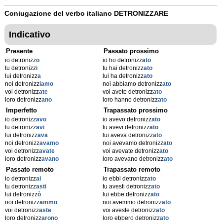
Coniugazione del verbo italiano
DETRONIZZARE
Indicativo
Presente
Passato prossimo
io detronizz
o
io ho detronizz
ato
tu detronizz
i
tu hai detronizz
ato
lui detronizz
a
lui ha detronizz
ato
noi detronizz
iamo
noi abbiamo detronizz
ato
voi detronizz
ate
voi avete detronizz
ato
loro detronizz
ano
loro hanno detronizz
ato
Imperfetto
Trapassato prossimo
io detronizz
avo
io avevo detronizz
ato
tu detronizz
avi
tu avevi detronizz
ato
lui detronizz
ava
lui aveva detronizz
ato
noi detronizz
avamo
noi avevamo detronizz
ato
voi detronizz
avate
voi avevate detronizz
ato
loro detronizz
avano
loro avevano detronizz
ato
Passato remoto
Trapassato remoto
io detronizz
ai
io ebbi detronizz
ato
tu detronizz
asti
tu avesti detronizz
ato
lui detronizz
ò
lui ebbe detronizz
ato
noi detronizz
ammo
noi avemmo detronizz
ato
voi detronizz
aste
voi aveste detronizz
ato
loro detronizz
arono
loro ebbero detronizz
ato