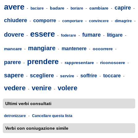
avere
capire
badare
cambiare
-
baciare
-
-
boriare
-
-
-
chiudere
comporre
-
-
comportare
-
convincere
-
dimagrire
-
essere
dovere
fumare
litigare
-
-
foderare
-
-
-
mangiare
mantenere
mancare
occorrere
-
-
-
-
prendere
parere
rappresentare
riconoscere
-
-
-
-
sapere
scegliere
soffrire
toccare
servire
-
-
-
-
-
vedere
venire
volere
-
-
Ultimi verbi consultati
detronizzare
-
Cancellare questa lista
Verbi con coniugazione simile