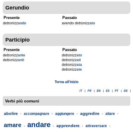
Gerundio
Presente
Passato
detronizz
ando
avendo detronizz
ato
Participio
Presente
Passato
detronizz
ante
detronizz
ato
detronizz
anti
detronizz
ati
detronizz
ata
detronizz
ate
Torna all'inizio
IT
|
FR
|
EN
|
ES
|
PT
|
DE
|
Verbi più comuni
abolire
aggredire
-
accompagnare
-
aggiungere
-
-
aliare
-
andare
amare
apprendere
-
-
-
attraversare
-