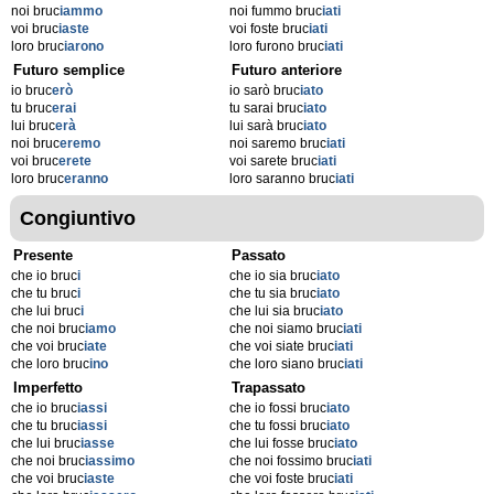
noi bruc
iammo
noi fummo bruc
iati
voi bruc
iaste
voi foste bruc
iati
loro bruc
iarono
loro furono bruc
iati
Futuro semplice
Futuro anteriore
io bruc
erò
io sarò bruc
iato
tu bruc
erai
tu sarai bruc
iato
lui bruc
erà
lui sarà bruc
iato
noi bruc
eremo
noi saremo bruc
iati
voi bruc
erete
voi sarete bruc
iati
loro bruc
eranno
loro saranno bruc
iati
Congiuntivo
Presente
Passato
che io bruc
i
che io sia bruc
iato
che tu bruc
i
che tu sia bruc
iato
che lui bruc
i
che lui sia bruc
iato
che noi bruc
iamo
che noi siamo bruc
iati
che voi bruc
iate
che voi siate bruc
iati
che loro bruc
ino
che loro siano bruc
iati
Imperfetto
Trapassato
che io bruc
iassi
che io fossi bruc
iato
che tu bruc
iassi
che tu fossi bruc
iato
che lui bruc
iasse
che lui fosse bruc
iato
che noi bruc
iassimo
che noi fossimo bruc
iati
che voi bruc
iaste
che voi foste bruc
iati