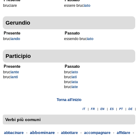
bruciare
essere bruc
iato
Gerundio
Presente
Passato
bruc
iando
essendo bruc
iato
Participio
Presente
Passato
bruc
iante
bruc
iato
bruc
ianti
bruc
iati
bruc
iata
bruc
iate
Torna all'inizio
IT
|
FR
|
EN
|
ES
|
PT
|
DE
|
Verbi più comuni
abbominare
abbacinare
-
-
abbottare
-
accompagnare
-
affidare
-