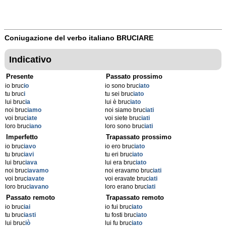
Coniugazione del verbo italiano
BRUCIARE
Indicativo
Presente
Passato prossimo
io bruc
io
io sono bruc
iato
tu bruc
i
tu sei bruc
iato
lui bruc
ia
lui è bruc
iato
noi bruc
iamo
noi siamo bruc
iati
voi bruc
iate
voi siete bruc
iati
loro bruc
iano
loro sono bruc
iati
Imperfetto
Trapassato prossimo
io bruc
iavo
io ero bruc
iato
tu bruc
iavi
tu eri bruc
iato
lui bruc
iava
lui era bruc
iato
noi bruc
iavamo
noi eravamo bruc
iati
voi bruc
iavate
voi eravate bruc
iati
loro bruc
iavano
loro erano bruc
iati
Passato remoto
Trapassato remoto
io bruc
iai
io fui bruc
iato
tu bruc
iasti
tu fosti bruc
iato
lui bruc
iò
lui fu bruc
iato