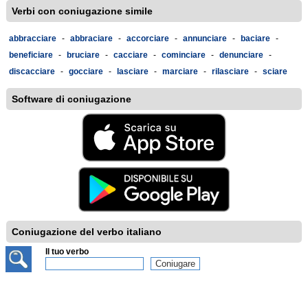
Verbi con coniugazione simile
abbracciare
-
abbraciare
-
accorciare
-
annunciare
-
baciare
-
beneficiare
-
bruciare
-
cacciare
-
cominciare
-
denunciare
-
discacciare
-
gocciare
-
lasciare
-
marciare
-
rilasciare
-
sciare
Software di coniugazione
Coniugazione del verbo italiano
Il tuo verbo