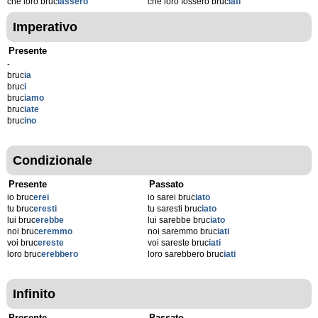
che loro bruc
iassero
che loro fossero bruc
iati
Imperativo
Presente
-
bruc
ia
bruc
i
bruc
iamo
bruc
iate
bruc
ino
Condizionale
Presente
Passato
io bruc
erei
io sarei bruc
iato
tu bruc
eresti
tu saresti bruc
iato
lui bruc
erebbe
lui sarebbe bruc
iato
noi bruc
eremmo
noi saremmo bruc
iati
voi bruc
ereste
voi sareste bruc
iati
loro bruc
erebbero
loro sarebbero bruc
iati
Infinito
Presente
Passato