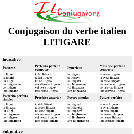
Conjugaison du verbe italien
LITIGARE
Indicativo
Pretérito perfeito
Mais-que-perfeito
Presente
Imperfeito
composto
composto
io litig
o
io ho litig
ato
io litig
avo
io avevo litig
ato
tu litig
hi
tu hai litig
ato
tu litig
avi
tu avevi litig
ato
lui litig
a
lui ha litig
ato
lui litig
ava
lui aveva litig
ato
noi litig
hiamo
noi abbiamo litig
ato
noi litig
avamo
noi avevamo litig
ato
voi litig
ate
voi avete litig
ato
voi litig
avate
voi avevate litig
ato
loro litig
ano
loro hanno litig
ato
loro litig
avano
loro avevano litig
ato
Pretérito perfeito
Pretérito anterior
Futuro simples
Futuro perfeito
simples
io litig
ai
io ebbi litig
ato
io litig
herò
io avrò litig
ato
tu litig
asti
tu avesti litig
ato
tu litig
herai
tu avrai litig
ato
lui litig
ò
lui ebbe litig
ato
lui litig
herà
lui avrà litig
ato
noi litig
ammo
noi avemmo litig
ato
noi litig
heremo
noi avremo litig
ato
voi litig
aste
voi aveste litig
ato
voi litig
herete
voi avrete litig
ato
loro litig
arono
loro ebbero litig
ato
loro litig
heranno
loro avranno litig
ato
Subjuntivo